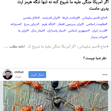
اگر آمریکا جنگی علیه ما شروع کنه نه تنها تنگه هرمز ارث
پدری ماست
#حاج_قاسم_سلیمانی
#فرمانده_دل‌ها
#ایران_قدرتمند
#دفاع_مقدس
#مقاومت_اسلامی
#ایران_سرزمین_افتخار
#تنگه_هرمز
#دریای_سرخ
#مدیترانه
#قدرت_ایران
#جمهوری_اسلامی
#سپاه_پاسداران
#شعار_سال
#ایران_ما
#میراث_سردار
♦️حاج قاسم سلیمانی: اگر آمریکا جنگی علیه ما شروع ک
ادامه مطلب ...
نظر شما چیست ؟
etehad
دنبال کردن
اتحاد
↔