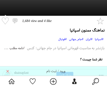
♡
☆
💬
1,684 view
and
4 like
نماهنگ ممنون اسپانیا
#اسپانیا
#ایران
#جام_جهانی
#فوتبال
بازنشر به مناسبت قهرمانی اسپانیا در جام جهانی: کنس
ادامه مطلب ...
نظر شما چیست ؟
×
ورود / ثبت نام
shainaplast
دنبال کردن
اقتصاد مشارکتی شاینا پلاست
↔