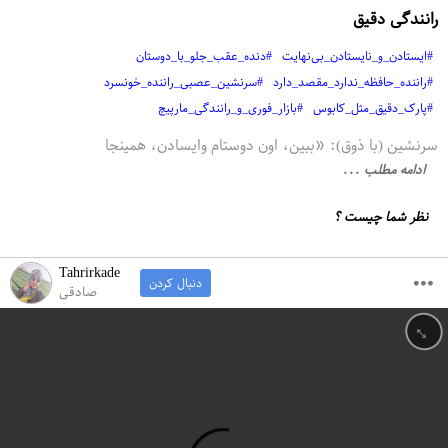
رانندگی دقیق
#ایستادن_و_نایستادن_بی‌نهایت
#دنده_عقب_جلو_با_دوستان
#راننده_حافظه_ندارد_مقصد_دارد
#سرنشین_عصبی_راننده_خونسرد
#پارک_دقیق_مثل_کابوس
#بازار_فوری_و_رانندگی_مارپیچ
سرنشین (با ذوق): «ببین، اون دوستام وایسادن، همینجا
ادامه مطلب ...
نظر شما چیست ؟
Tahrirkade
دنبال کردن
صادقی
↔