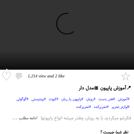
♡
☆
💬
1,214 view
and
2 like
📍آموزش پاپیون 🎀مدل دار
#آموزش
#هنر_دست
#روبان
#پاپیون_با_ربان
#کیوت
#پینترستی
#گوگولی
#لوازم_تحریر
#تحریرکده
#تحریرکده
فکرشو میکردید با یه روبان چقدر میشه انواع پاپیونها
ادامه مطلب ...
نظر شما چیست ؟