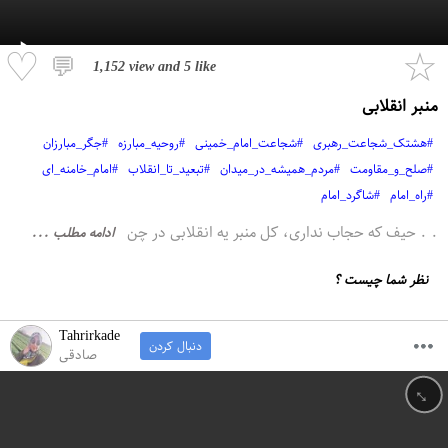
♡
☆
💬
1,152 view
and
5 like
منبر انقلابی
#هشتک_شجاعت_رهبری
#شجاعت_امام_خمینی
#روحیه_مبارزه
#جگر_مبارزان
#صلح_و_مقاومت
#مردم_همیشه_در_میدان
#تبعید_تا_انقلاب
#امام_خامنه_ای
#راه_امام
#شاگرد_امام
. . حیف که حجاب نداری، کل منبر یه انقلابی در چن
ادامه مطلب ...
نظر شما چیست ؟
Tahrirkade
دنبال کردن
صادقی
↔