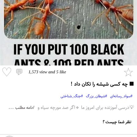
♡
☆
💬
1,573 view
and
5 like
🟥 چه کسی شیشه را تکان داد !
#سواد_رسانه‌ای
#شیطان_بزرگ
#جنگ_شناختی
💡درسی آموزنده برای امروز ما 🔹اگر صد مورچه سیاه و
ادامه مطلب ...
نظر شما چیست ؟