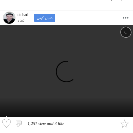
etehad
دنبال کردن
اتحاد
↔
♡
☆
💬
1,251 view
and
3 like