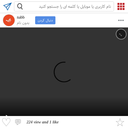
nabb
دنبال کردن
بدون نام
↔
♡
☆
💬
224 view
and
1 like