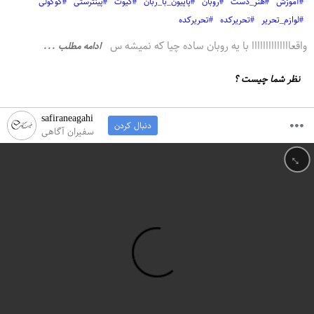
#آموزش
#هنر_دست
#روبان
#پاپیون_با_ربان
#کیوت
#پینترستی
#گوگولی
#لوازم_تحریر
#تحریرکده
#تحریرکده
واقعاااااااااااااا با یه روبان ساده چیا که نمیشه س
ادامه مطلب ...
نظر شما چیست ؟
safiraneagahi
دنبال کردن
سفیران آگاهی
↔