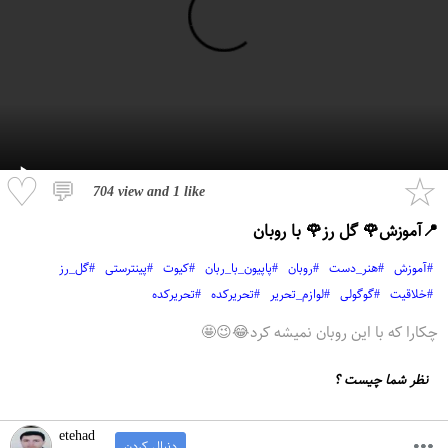
♡
☆
💬
704 view
and
1 like
📍آموزش🌹 گل رز🌹 با روبان
#آموزش
#هنر_دست
#روبان
#پاپیون_با_ربان
#کیوت
#پینترستی
#گل_رز
#خلاقیت
#گوگولی
#لوازم_تحریر
#تحریرکده
#تحریرکده
چکارا که با این روبان نمیشه کرد😂😉🤩
نظر شما چیست ؟
etehad
دنبال کردن