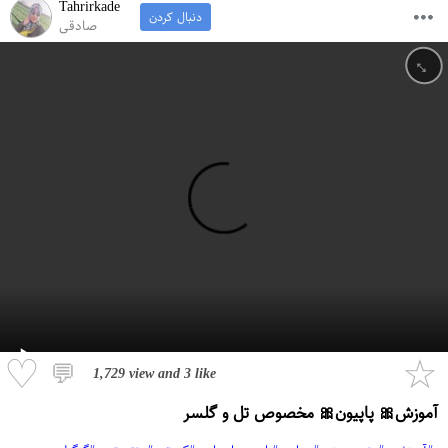
Tahrirkade
دنبال کردن
صادقی
↔
♡
☆
💬
1,729 view
and
3 like
آموزش🎀 پاپیون🎀 مخصوص تل و گلسر