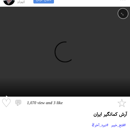
اتحاد
↔
♡
☆
💬
1,070 view
and
3 like
آرش کمانگیر ایران
#فتح_خیبر
#نبرد_آخر✌️