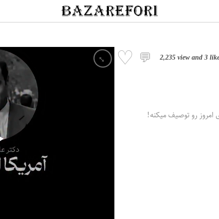
♡
💬
↔
2,235 view
and
3 lik
 امروز رو توصیف میکنه!