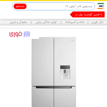
جستجو
قاب آیفون 13
ماینوکسیدیل 5%
با همین گوشیت پول دربیار
بازار فوری
خانه و آشپزخانه
لوازم خانگی برقی
یخچال و فریزر
❯
❯
❯