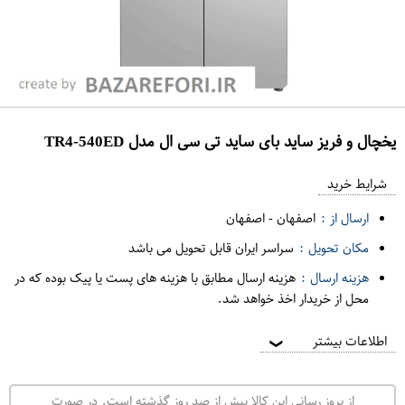
یخچال و فریز ساید بای ساید تی سی ال مدل TR4-540ED
ع
م
شرایط خرید
د
ارسال از :
اصفهان
-
اصفهان
ه
مکان تحویل :
سراسر ایران قابل تحویل می باشد
ف
هزینه ارسال :
هزینه ارسال مطابق با هزینه های پست یا پیک بوده که در
ر
محل از خریدار اخذ خواهد شد.
و
ش
اطلاعات بیشتر
❯
ی
ت
از بروز رسانی این کالا بیش از صد روز گذشته است. در صورت