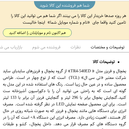
شما هم فروشنده این کالا شوید
هر روزه صدها خریدار این کالا را می بینند اگر شما هم می توانید این کالا را
تامین کنید واقعا جای
نام و شماره موبایل شما
اینجا خالیست
هم اکنون نام و موبایلتان را اضافه کنید
توضیحات و مختصات
نظرات
فروشنده می شوم
بازاریاب می ش
توضیحات کالا
یخچال و فریزر مدل « TR4-540ED» از گروه یخچال و فریزرهای سایدبای ساید
شرکت معتبر «تی سی ال» (TCL) است که از نوع چهار در است. طراحی
محصول ساده و در عین حال زیبا است. رنگ های استفاده شده در این مدل به
گونه ای است که به راحتی می توانید آن را با دکوراسیون آشپزخانه ست
کنید.گنجایش یخچال برابر با 296 لیتر و گنجایش فریزر آن برابر با 133 لیتر
است. برای این محصول صفحه نمایش LED در نظر گرفته شده است. مصرف
انرژی برای دستگاه هایی مانند یخچال و فریزر که به صورت شبانه روزی در حال
کار هستند، اهمیت زیادی دارد. مصرف انرژی این دستگاه A+ است که آن را در
گروه دستگاه های کم مصرف قرار می دهد. داخل یخچال، کشو و طبقات