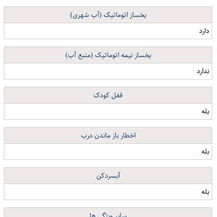
یخساز اتوماتیک (آب شهری)
دارد
یخساز نیمه اتوماتیک (منبع آب)
ندارد
قفل کودک
بله
اخطار باز ماندن درب
بله
آبسردکن
بله
سایر ویژگی ها