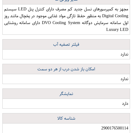
مجهز به کمپرسورهای نسل جدید کم مصرف دارای کنترل پنل LED سیستم
Digital Cooling به منظور حفظ تازگی مواد غذایی موجود در یخچال مانند روز
اول سامانه سرمایش دوگانه DVO Cooling System دارای سامانه روشنایی
Luxury LED
فیلتر تصفیه آب
ندارد
امکان باز شدن درب از هر دو سمت
ندارد
نمایشگر
دارد
استیکر لپ تاپ طرح سای اسید مدل TIE299 مناسب برای لپ تاپ 15.6 اینچ
تیشرت آستین کوتاه مردانه آکو طرح Skeleton Smoked کد Na046
شناسه کالا
2900176500114