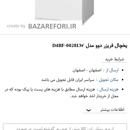
یخچال فریزر دوو مدل D4BF-0028LW
ع
م
شرایط خرید
د
ارسال از :
اصفهان
-
اصفهان
ه
مکان تحویل :
سراسر ایران قابل تحویل می باشد
ف
هزینه ارسال :
هزینه ارسال مطابق با هزینه های پست یا پیک بوده که در
ر
محل از خریدار اخذ خواهد شد.
و
ش
اطلاعات بیشتر
❯
ی
ت
از بروز رسانی این کالا بیش از صد روز گذشته است. در صورت