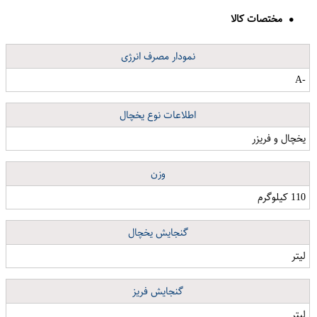
مختصات کالا
نمودار مصرف انرژی
-A
اطلاعات نوع یخچال
یخچال و فریزر
وزن
110 کیلوگرم
گنجایش یخچال
لیتر
گنجایش فریز
لیتر