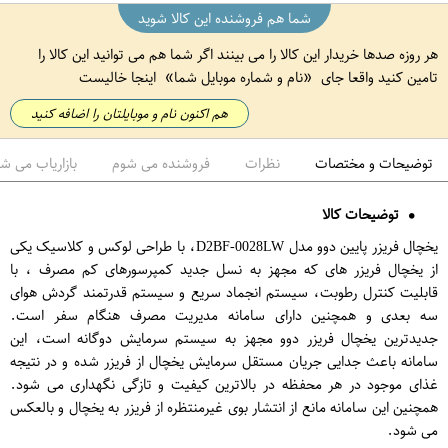
شما هم فروشنده این کالا شوید
هر روزه صدها خریدار این کالا را می بینند اگر شما هم می توانید این کالا را
تامین کنید واقعا جای
نام و شماره موبایل شما
اینجا خالیست
هم اکنون نام و موبایلتان را اضافه کنید
توضیحات و مختصات
نظرات
فروشنده می شوم
بازاریاب می ش
توضیحات کالا
یخچال فریزر پایین دوو مدل D2BF-0028LW، با طراحی لوکس و کلاسیک یکی
از یخچال فریزر های که مجهز به نسل جدید کمپرسورهای کم مصرف ، با
قابلیت کنترل رطوبت، سیستم انجماد سریع و سیستم قدرتمند گردش هوای
سه بعدی و همچنین دارای سامانه مدیریت مصرف هنگام سفر است.
جدیدترین یخچال فریزر دوو مجهز به سیستم سرمایش دوگانه است، این
سامانه باعث جدایی جریان مستقل سرمایش یخچال از فریزر شده و در نتیجه
غذای موجود در هر محفظه در بالاترین کیفیت و تازگی نگهداری می شود.
همچنین این سامانه مانع از انتشار بوی غیرمنتظره از فریزر به یخچال و بالعکس
می شود.