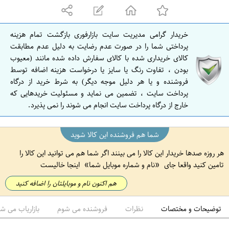
ه
ا
ن
خریدار گرامی مدیریت سایت بازارفوری بازگشت تمام هزینه
ا
پرداختی شما را در صورت عدم رضایت به دلیل عدم مطابقت
ص
کالای خریداری شده با کالای سفارش داده شده مانند (معیوب
بودن ، تفاوت رنگ یا سایز یا درخواست هزینه اضافه توسط
ف
فروشنده و یا هر دلیل موجه دیگر) به شرط خرید از درگاه
ه
پرداخت سایت ، تضمین می نماید و مسئولیت خریدهایی که
ا
خارج از درگاه پرداخت سایت انجام می شوند را نمی پذیرد.
ن
شما هم فروشنده این کالا شوید
هر روزه صدها خریدار این کالا را می بینند اگر شما هم می توانید این کالا را
تامین کنید واقعا جای
نام و شماره موبایل شما
اینجا خالیست
هم اکنون نام و موبایلتان را اضافه کنید
توضیحات و مختصات
نظرات
فروشنده می شوم
بازاریاب می ش