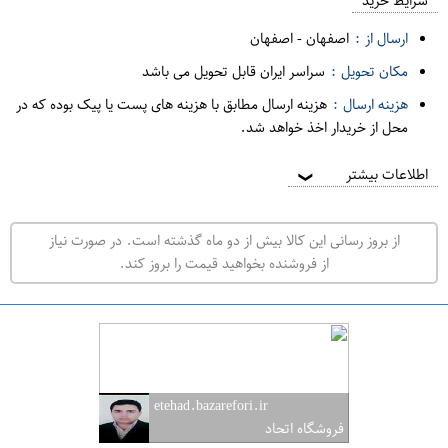
م
شرایط خرید
د
ارسال از :
اصفهان
-
اصفهان
ه
مکان تحویل :
سراسر ایران قابل تحویل می باشد
ف
هزینه ارسال :
هزینه ارسال مطابق با هزینه های پست یا پیک بوده که در
ر
محل از خریدار اخذ خواهد شد.
و
ش
اطلاعات بیشتر
❯
ی
ت
از بروز رسانی این کالا بیش از دو ماه گذشته است. در صورت نیاز
ه
از فروشنده بخواهید قیمت را بروز کند.
ر
ا
ن
ا
ص
etehad.bazarefori.ir
ف
فروشگاه اتحاد