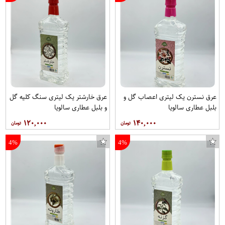
عرق نسترن یک لیتری اعصاب گل و
عرق خارشتر یک لیتری سنگ کلیه گل
بلبل عطاری سالویا
و بلبل عطاری سالویا
۱۲۰,۰۰۰
۱۴۰,۰۰۰
4%
4%
اسپینر دستی مدل Axe and Eiffel
حشره کش راکتی آر ال مدل RL-8867