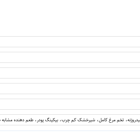
ن
اپراتور 1 :
اپراتور 2 :
هیدروژنه، تخم مرغ کامل، شیرخشک کم چرب، بیکینگ پودر، طعم دهنده مشابه ط