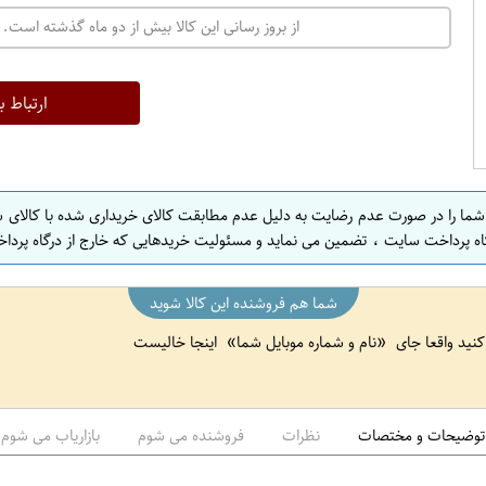
ت
از بروز رسانی این کالا بیش از دو ماه گذشته است. 
ه
ر
ا
ارتباط ب
ن
ا
ص
 شما را در صورت عدم رضایت به دلیل عدم مطابقت کالای خریداری شده با کالای 
ف
اه پرداخت سایت ، تضمین می نماید و مسئولیت خریدهایی که خارج از درگاه پرداخ
ه
ا
شما هم فروشنده این کالا شوید
ن
 کنید واقعا جای
نام و شماره موبایل شما
اینجا خالیست
ا
ص
ف
ه
توضیحات و مختصات
نظرات
فروشنده می شوم
بازاریاب می شوم
ا