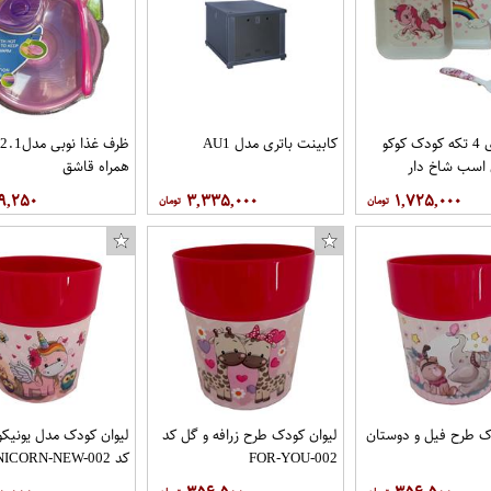
ظرف غذای 4 تکه کودک کوکو
کابینت باتری مدل AU1
 اسب شاخ دار
همراه قاشق
۹,۲۵۰
۳,۳۳۵,۰۰۰
۱,۷۲۵,۰۰۰
کاور طرح خرسی کد 14 مناسب برای گوشی
ک طرح فیل و دوستان
لیوان کودک طرح زرافه و گل کد
لیوان کودک مدل یونیکو
FOR-YOU-002
کد UNICORN-NEW-002