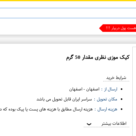
ست پول دربیار !!!
کیک موزی نظری مقدار 50 گرم
ع
م
شرایط خرید
د
ه
ارسال از :
اصفهان
-
اصفهان
ف
مکان تحویل :
سراسر ایران قابل تحویل می باشد
ر
هزینه ارسال :
هزینه ارسال مطابق با هزینه های پست یا پیک بوده که د
و
ش
اطلاعات بیشتر
❯
ی