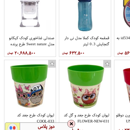
ظرف غذا نوبی مدلid5342.1 به
قمقمه کودک کملا مدل نی دار
صندلی غذاخوری کودک کیکابو
گنجایش 0.3 لیتر
مدل Sweet nature طرح پرنده
۲۰,۶۸۸,۵۰۰
۶۳۲,۵۰۰
۵۶
 موبایل سامسونگ Galaxy A8
رن دوقلو
لیوان کودک طرح جغد و گل کد
لیوان کودک طرح جغد کد
COOL-033
FLOWER-NEW-031
❌
دوز پلاس