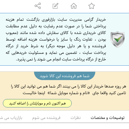
ه
ا
ن
خریدار گرامی مدیریت سایت بازارفوری بازگشت تمام هزینه
ا
پرداختی شما را در صورت عدم رضایت به دلیل عدم مطابقت
ص
کالای خریداری شده با کالای سفارش داده شده مانند (معیوب
بودن ، تفاوت رنگ یا سایز یا درخواست هزینه اضافه توسط
ف
فروشنده و یا هر دلیل موجه دیگر) به شرط خرید از درگاه
ه
پرداخت سایت ، تضمین می نماید و مسئولیت خریدهایی که
ا
خارج از درگاه پرداخت سایت انجام می شوند را نمی پذیرد.
ن
شما هم فروشنده این کالا شوید
هر روزه صدها خریدار این کالا را می بینند اگر شما هم می توانید این کالا را
تامین کنید واقعا جای
نام و شماره موبایل شما
اینجا خالیست
هم اکنون نام و موبایلتان را اضافه کنید
توضیحات و مختصات
نظرات
فروشنده می شوم
بازاریاب می ش