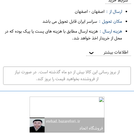
م
شرایط خرید
د
ارسال از :
اصفهان
-
اصفهان
ه
مکان تحویل :
سراسر ایران قابل تحویل می باشد
ف
هزینه ارسال :
هزینه ارسال مطابق با هزینه های پست یا پیک بوده که در
ر
محل از خریدار اخذ خواهد شد.
و
ش
اطلاعات بیشتر
❯
ی
ت
از بروز رسانی این کالا بیش از دو ماه گذشته است. در صورت نیاز
ه
از فروشنده بخواهید قیمت را بروز کند.
ر
ا
ن
ا
ص
etehad.bazarefori.ir
ف
فروشگاه اتحاد