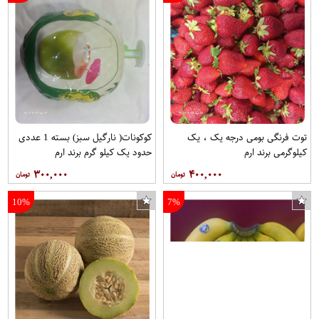
توت فرنگی بومی درجه یک ، یک
کوکونات( نارگیل سبز) بسته 1 عددی
کیلوگرمی برند ارم
حدود یک کیلو گرم برند ارم
۳۰۰,۰۰۰
۴۰۰,۰۰۰
10%
7%
کرم ضدآفتاب بایو اسکرین مدل Solaire حجم ۵۰ میلی لیتر