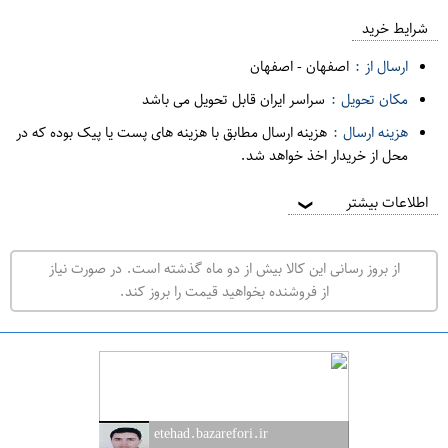
ع
م
شرایط خرید
د
ارسال از :
اصفهان
-
اصفهان
ه
مکان تحویل :
سراسر ایران قابل تحویل می باشد
ف
هزینه ارسال :
هزینه ارسال مطابق با هزینه های پست یا پیک بوده که در
ر
محل از خریدار اخذ خواهد شد.
و
ش
اطلاعات بیشتر
❯
ی
ت
از بروز رسانی این کالا بیش از دو ماه گذشته است. در صورت نیاز
ه
از فروشنده بخواهید قیمت را بروز کند.
ر
ا
ن
ا
ص
etehad.bazarefori.ir