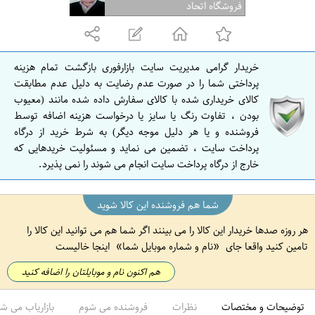
ف
فروشگاه اتحاد
ه
ا
ن
خریدار گرامی مدیریت سایت بازارفوری بازگشت تمام هزینه
ا
پرداختی شما را در صورت عدم رضایت به دلیل عدم مطابقت
ص
کالای خریداری شده با کالای سفارش داده شده مانند (معیوب
بودن ، تفاوت رنگ یا سایز یا درخواست هزینه اضافه توسط
ف
فروشنده و یا هر دلیل موجه دیگر) به شرط خرید از درگاه
ه
پرداخت سایت ، تضمین می نماید و مسئولیت خریدهایی که
ا
خارج از درگاه پرداخت سایت انجام می شوند را نمی پذیرد.
ن
شما هم فروشنده این کالا شوید
هر روزه صدها خریدار این کالا را می بینند اگر شما هم می توانید این کالا را
تامین کنید واقعا جای
نام و شماره موبایل شما
اینجا خالیست
هم اکنون نام و موبایلتان را اضافه کنید
توضیحات و مختصات
نظرات
فروشنده می شوم
بازاریاب می ش