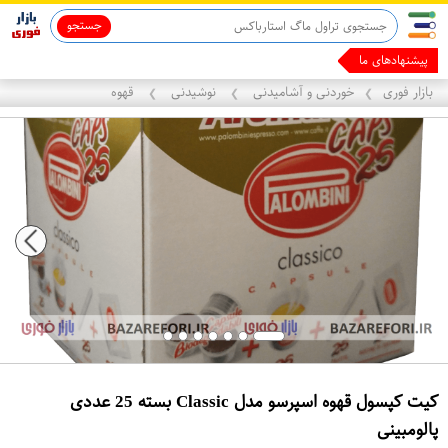
جستجو
ماینوکسیدیل 5%
قاب آیفون 13
پیشنهادهای ما رو ب
بازار فوری
خوردنی و آشامیدنی
نوشیدنی
قهوه
❯
❯
❯
کیت کپسول قهوه اسپرسو مدل Classic بسته 25 عددی
پالومبینی