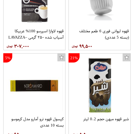
قهوه لیوانی فوری 6 طعم مختلف
قهوه لاوازا اسپرسو 100% عربیکا
(بسته 5 عددی)
آسیاب شده ۲۵۰ گرمی –LAVAZZA
۳۰۷,۰۰۰
۹۹,۵۰۰
5%
21%
شیر قهوه میهن حجم 0.2 لیتر
کپسول قهوه نرو آمارو مدل کرموسو
بسته 10 عددی