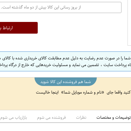
ت
از بروز رسانی این کالا بیش از دو ماه گذشته است. 
ه
ر
ا
ارتباط ب
ن
ا
ص
 شما را در صورت عدم رضایت به دلیل عدم مطابقت کالای خریداری شده با کالای 
ف
اه پرداخت سایت ، تضمین می نماید و مسئولیت خریدهایی که خارج از درگاه پرداخ
ه
ا
شما هم فروشنده این کالا شوید
ن
 کنید واقعا جای
نام و شماره موبایل شما
اینجا خالیست
ا
ص
ف
ه
توضیحات و مختصات
نظرات
فروشنده می شوم
بازاریاب می شوم
ا