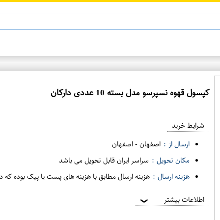
ن 13
ماینوکسیدیل 5%
کپسول قهوه نسپرسو مدل بسته 10 عددی دارکان
ع
م
شرایط خرید
د
ه
ارسال از :
اصفهان
-
اصفهان
ف
مکان تحویل :
سراسر ایران قابل تحویل می باشد
ر
هزینه ارسال :
هزینه ارسال مطابق با هزینه های پست یا پیک بوده که د
و
ش
اطلاعات بیشتر
❯
ی