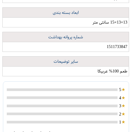
ابعاد بسته بندی
13×13×15 سانتی متر
شماره پروانه بهداشت
1511733847
سایر توضیحات
طعم 100% عربیکا
5
4
3
2
هودی زنانه طرح سنتی کد S207
ساعت مچی عقربه ای پسرانه طرح بن تن کد ben-re
1