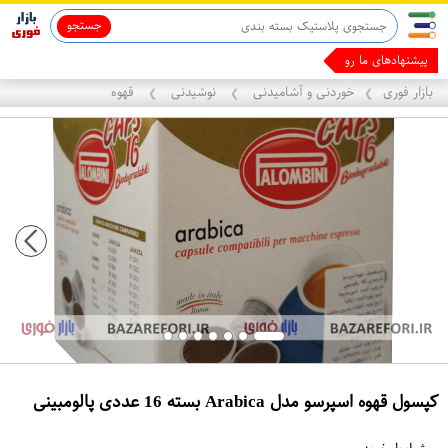
جستجو
ماینوکسیدیل 5%
پیشنهادهای ما رو برا
بازار فوری
خوردنی و آشامیدنی
نوشیدنی
قهوه
❯
❯
❯
کپسول قهوه اسپرسو مدل Arabica بسته 16 عددی پالومبینی
ع