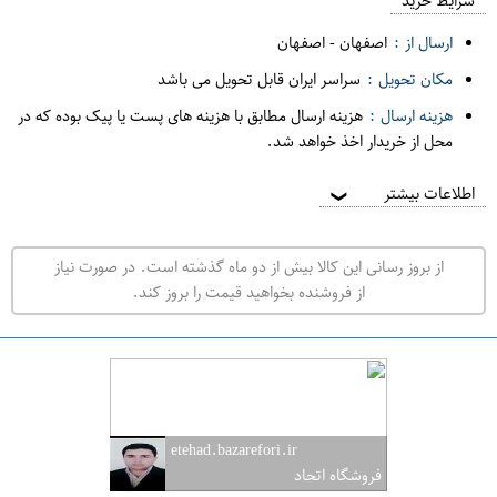
م
شرایط خرید
د
ارسال از :
اصفهان
-
اصفهان
ه
مکان تحویل :
سراسر ایران قابل تحویل می باشد
ف
هزینه ارسال :
هزینه ارسال مطابق با هزینه های پست یا پیک بوده که در
ر
محل از خریدار اخذ خواهد شد.
و
ش
اطلاعات بیشتر
❯
ی
ت
از بروز رسانی این کالا بیش از دو ماه گذشته است. در صورت نیاز
ه
از فروشنده بخواهید قیمت را بروز کند.
ر
ا
ن
ا
ص
etehad.bazarefori.ir
ف
فروشگاه اتحاد