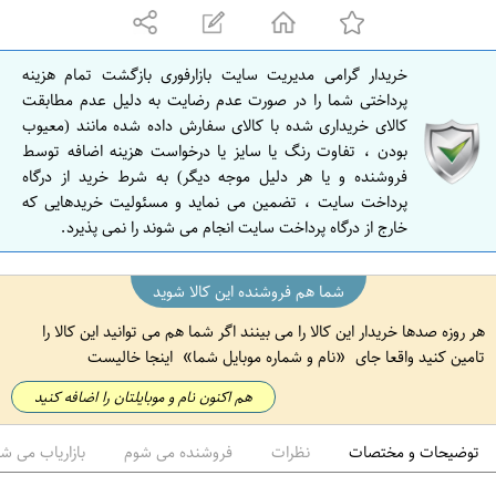
ه
ا
ن
خریدار گرامی مدیریت سایت بازارفوری بازگشت تمام هزینه
ا
پرداختی شما را در صورت عدم رضایت به دلیل عدم مطابقت
ص
کالای خریداری شده با کالای سفارش داده شده مانند (معیوب
بودن ، تفاوت رنگ یا سایز یا درخواست هزینه اضافه توسط
ف
فروشنده و یا هر دلیل موجه دیگر) به شرط خرید از درگاه
ه
پرداخت سایت ، تضمین می نماید و مسئولیت خریدهایی که
ا
خارج از درگاه پرداخت سایت انجام می شوند را نمی پذیرد.
ن
شما هم فروشنده این کالا شوید
هر روزه صدها خریدار این کالا را می بینند اگر شما هم می توانید این کالا را
تامین کنید واقعا جای
نام و شماره موبایل شما
اینجا خالیست
هم اکنون نام و موبایلتان را اضافه کنید
توضیحات و مختصات
نظرات
فروشنده می شوم
بازاریاب می ش