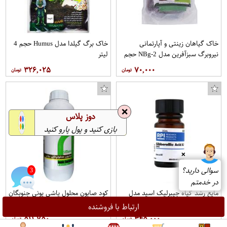
خاک گیاهان زینتی و آپارتمانی
خاک برگ گیلدا مدل Humus حجم 4
نیروبرگ سبزآفرین مدل NBg-2 حجم
لیتر
2 لیتر
۳۲۶,۰۲۵
۷۰,۰۰۰
❌
دوز پلاس
بازی کنید و پول پارو کنید
❌
سوالی دارید؟
3
در خدمتم
مایع رشد گیاه جیبرلیک اسید مدل
کود صابون محلول پاشی یونی جنوبگان
ga3 حجم 35 میلی لیتر
مدل AB17 حجم 1 لیتر
ارتباط با فروشنده
۵۱۱,۷۵۰
۳۴۵,۰۰۰