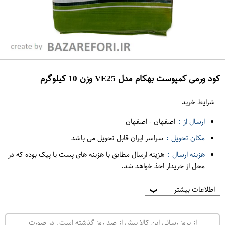
کود ورمی کمپوست بهکام مدل VE25 وزن 10 کیلوگرم
ع
م
شرایط خرید
د
ارسال از :
اصفهان
-
اصفهان
ه
مکان تحویل :
سراسر ایران قابل تحویل می باشد
ف
هزینه ارسال :
هزینه ارسال مطابق با هزینه های پست یا پیک بوده که در
ر
محل از خریدار اخذ خواهد شد.
و
ش
اطلاعات بیشتر
❯
ی
ت
از بروز رسانی این کالا بیش از صد روز گذشته است. در صورت