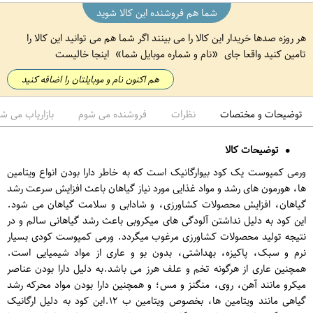
شما هم فروشنده این کالا شوید
هر روزه صدها خریدار این کالا را می بینند اگر شما هم می توانید این کالا را
تامین کنید واقعا جای
نام و شماره موبایل شما
اینجا خالیست
هم اکنون نام و موبایلتان را اضافه کنید
توضیحات و مختصات
نظرات
فروشنده می شوم
بازاریاب می ش
توضیحات کالا
ورمی کمپوست یک کود بیوارگانیک است که به خاطر دارا بودن انواع ویتامین
ها، هورمون های رشد و مواد غذایی مورد نیاز گیاهان باعث افزایش سرعت رشد
گیاهان، افزایش محصولات کشاورزی، و شادابی و سلامت گیاهان می شود.
این کود به دلیل نداشتن آلودگی های میکروبی باعث رشد گیاهانی سالم و در
نتیجه تولید محصولات کشاورزی مرغوب میگردد. ورمی کمپوست کودی بسیار
نرم و سبک، پاکیزه، بهداشتی، بدون بو و عاری از مواد شیمیایی است.
همچنین عاری از هرگونه تخم و علف هرز می باشد.به دلیل دارا بودن عناصر
میکرو مانند آهن، روی، منگنز و مس؛ و همچنین دارا بودن مواد محرکه رشد
گیاهی مانند ویتامین ها، بخصوص ویتامین ب ۱۲.این کود به دلیل ارگانیک