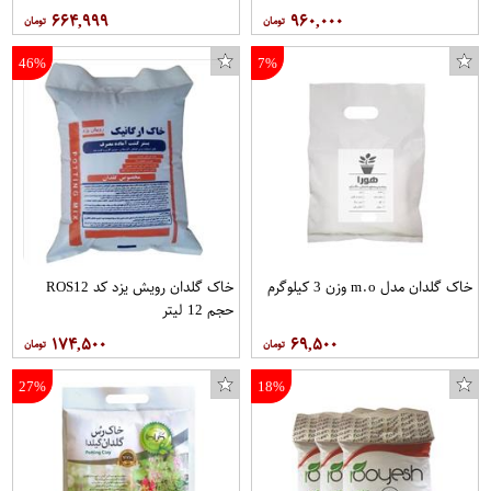
۶۶۴,۹۹۹
۹۶۰,۰۰۰
46%
7%
خاک گلدان مدل m.o وزن 3 کیلوگرم
خاک گلدان رویش یزد کد ROS12
حجم 12 لیتر
۱۷۴,۵۰۰
۶۹,۵۰۰
27%
18%