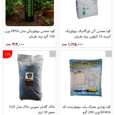
کود معدنی آلی اورگانیک بیولوژیک
کود معدنی بیولوزیکی مدل OFSA وزن
کیسه 25 کیلویی برند هربان
150 گرم برند هربان
۴۱۴,۰۰۰
۱,۱۲۵,۰۰۰
13%
کود پودری محرک رشد بیونوترینت کد
خاک گلدان سورین خاک مدل G20
KO434 وزن 200 گرم
حجم 20 لیتر