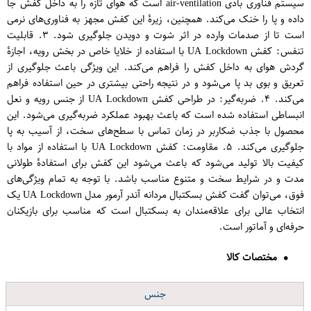
سیستم فناوری بادی air-ventilation است که هوای تازه را به داخل کفش جا
داده و پا را خنک می‌کند. همچنین، زیرهٔ این کفش مجهز به فناوری‌های نرمی
است تا از صدمات وارده در اثر شوت و دویدن جلوگیری شود. ۳. قابلیت
تنفس: کفش UA Lockdown با استفاده از خلایا خاص در بخش رویه، اجازهٔ
گردش هوای به داخل کفش را فراهم می‌کند. این ویژگی باعث جلوگیری از
تعریق و بوی بد پا می‌شود و در نتیجه راحتی بیشتری در حین استفاده فراهم
می‌کند. ۴. ضربه‌گیر: در طراحی کفش UA Lockdown از جنس رویه و نعل
انبساطی استفاده شده است که باعث بهبود عملکرد ضربه‌گیری می‌شود. این
محصول با جذب ضکاربر در زمان تماس با سطح‌های سخت، از آسیب به پا
جلوگیری می‌کند. ۵. مقاومت: کفش UA Lockdown با استفاده از مواد با
کیفیت بالا تولید می‌شود که باعث می‌شود این کفش برای استفادهٔ طولانی
مدت و در شرایط سخت و متنوع مناسب باشد. با توجه به تمام ویژگی‌های
فوق، می‌توان گفت کفش بسکتبال مردانه آندر آرمور مدل UA Lockdown یک
انتخاب عالی برای علاقه‌مندان به بسکتبال است که مناسب برای بازیکنان
حرفه‌ای و آماتور است.
مختصات کالا
جنس