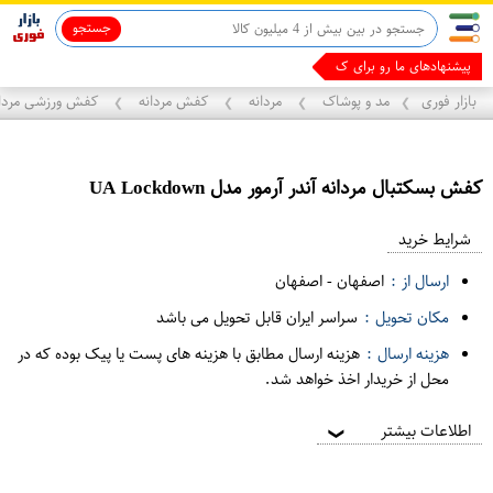
جستجو
پیشنهادهای ما رو برای کسب
بازار فوری
مد و پوشاک
مردانه
کفش مردانه
کفش ورزشی مردان
❯
❯
❯
❯
کفش بسکتبال مردانه آندر آرمور مدل UA Lockdown
ع
م
شرایط خرید
د
ارسال از :
اصفهان
-
اصفهان
ه
مکان تحویل :
سراسر ایران قابل تحویل می باشد
ف
هزینه ارسال :
هزینه ارسال مطابق با هزینه های پست یا پیک بوده که در
ر
محل از خریدار اخذ خواهد شد.
و
ش
اطلاعات بیشتر
❯
ی
ت