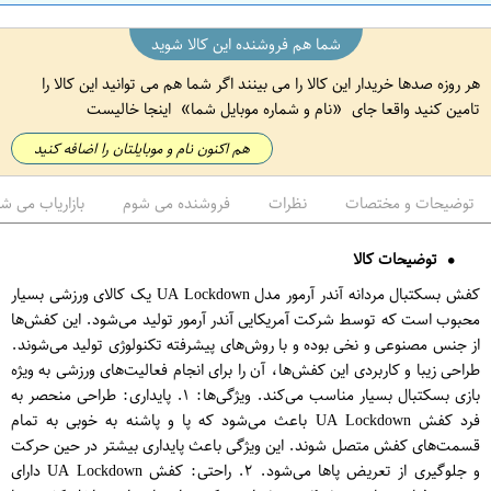
شما هم فروشنده این کالا شوید
هر روزه صدها خریدار این کالا را می بینند اگر شما هم می توانید این کالا را
تامین کنید واقعا جای
نام و شماره موبایل شما
اینجا خالیست
هم اکنون نام و موبایلتان را اضافه کنید
توضیحات و مختصات
نظرات
فروشنده می شوم
بازاریاب می ش
توضیحات کالا
کفش بسکتبال مردانه آندر آرمور مدل UA Lockdown یک کالای ورزشی بسیار
محبوب است که توسط شرکت آمریکایی آندر آرمور تولید می‌شود. این کفش‌ها
از جنس مصنوعی و نخی بوده و با روش‌های پیشرفته تکنولوژی تولید می‌شوند.
طراحی زیبا و کاربردی این کفش‌ها، آن را برای انجام فعالیت‌های ورزشی به ویژه
بازی بسکتبال بسیار مناسب می‌کند. ویژگی‌ها: ۱. پایداری: طراحی منحصر به
فرد کفش UA Lockdown باعث می‌شود که پا و پاشنه به خوبی به تمام
قسمت‌های کفش متصل شوند. این ویژگی باعث پایداری بیشتر در حین حرکت
و جلوگیری از تعریض پاها می‌شود. ۲. راحتی: کفش UA Lockdown دارای