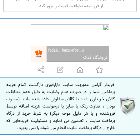
ه
از فروشنده بخواهید قیمت را بروز کند.
ر
ا
ن
ا
ص
fadak1.bazarefori.ir
ف
فروشگاه فدک
ه
ا
ن
خریدار گرامی مدیریت سایت بازارفوری بازگشت تمام هزینه
ا
پرداختی شما را در صورت عدم رضایت به دلیل عدم مطابقت
ص
کالای خریداری شده با کالای سفارش داده شده مانند (معیوب
بودن ، تفاوت رنگ یا سایز یا درخواست هزینه اضافه توسط
ف
فروشنده و یا هر دلیل موجه دیگر) به شرط خرید از درگاه
ه
پرداخت سایت ، تضمین می نماید و مسئولیت خریدهایی که
ا
خارج از درگاه پرداخت سایت انجام می شوند را نمی پذیرد.
ن