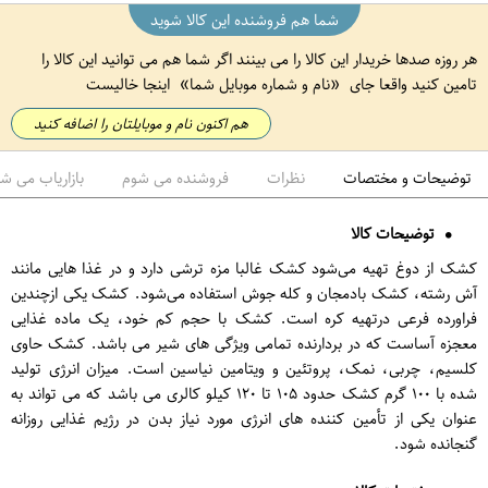
شما هم فروشنده این کالا شوید
هر روزه صدها خریدار این کالا را می بینند اگر شما هم می توانید این کالا را
تامین کنید واقعا جای
نام و شماره موبایل شما
اینجا خالیست
هم اکنون نام و موبایلتان را اضافه کنید
توضیحات و مختصات
نظرات
فروشنده می شوم
بازاریاب می ش
توضیحات کالا
کشک از دوغ تهیه می‌شود کشک غالبا مزه ترشی دارد و در غذا هایی مانند
آش رشته، کشک بادمجان و کله جوش استفاده می‌شود. کشک یکی ازچندین
فراورده فرعی درتهیه کره است. کشک با حجم کم خود، یک ماده غذایی
معجزه‌ آساست که در بردارنده تمامی ویژگی ‌های شیر می‌ باشد. کشک حاوی
کلسیم، چربی، نمک، پروتئین و ویتامین نیاسین است. میزان انرژی تولید
شده با ۱۰۰ گرم کشک حدود ۱۰۵ تا ۱۲۰ کیلو کالری می ‌باشد که می ‌تواند به
عنوان یکی از تأمین کننده‌ های انرژی مورد نیاز بدن در رژیم غذایی روزانه
گنجانده شود.