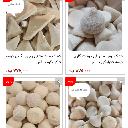
کشک ترش مخروطی درشت گاوی
کشک تخت-مثلثی پرچرب گاوی کیسه
کیسه 5کیلوگرم خالص
5 کیلوگرم خالص
۷۷۵,۰۰۰
۸۷۵,۰۰۰
36%
29%