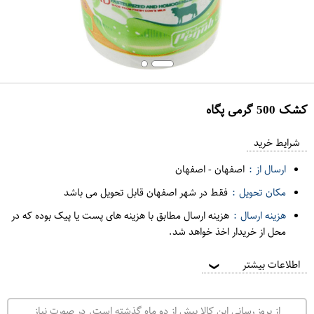
کشک 500 گرمی پگاه
ع
م
شرایط خرید
د
ارسال از :
اصفهان
-
اصفهان
ه
مکان تحویل :
فقط در شهر اصفهان قابل تحویل می باشد
ف
هزینه ارسال :
هزینه ارسال مطابق با هزینه های پست یا پیک بوده که در
ر
محل از خریدار اخذ خواهد شد.
و
ش
اطلاعات بیشتر
❯
ی
ت
از بروز رسانی این کالا بیش از دو ماه گذشته است. در صورت نیاز