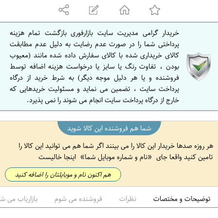
ه
ا
ن
خریدار گرامی مدیریت سایت بازارفوری بازگشت تمام هزینه
ا
پرداختی شما را در صورت عدم رضایت به دلیل عدم مطابقت
ص
کالای خریداری شده با کالای سفارش داده شده مانند (معیوب
بودن ، تفاوت رنگ یا سایز یا درخواست هزینه اضافه توسط
ف
فروشنده و یا هر دلیل موجه دیگر) به شرط خرید از درگاه
ه
پرداخت سایت ، تضمین می نماید و مسئولیت خریدهایی که
ا
خارج از درگاه پرداخت سایت انجام می شوند را نمی پذیرد.
ن
شما هم فروشنده این کالا شوید
هر روزه صدها خریدار این کالا را می بینند اگر شما هم می توانید این کالا را
تامین کنید واقعا جای
نام و شماره موبایل شما
اینجا خالیست
هم اکنون نام و موبایلتان را اضافه کنید
توضیحات و مختصات
نظرات
فروشنده می شوم
بازاریاب می ش