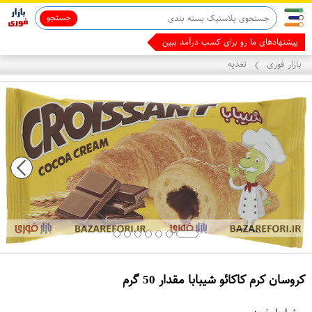
جستجو
ماینوکسیدیل 5%
پیشنهادهای ما رو برای کسب درآمد ببین
بازار فوری
تغذیه
❯
کروسان کرم کاکائو شیبابا مقدار 50 گرم
ع