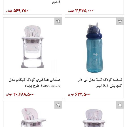
قاشق
۵۶۹,۲۵۰
۳,۳۳۵,۰۰۰
قمقمه کودک کملا مدل نی دار
صندلی غذاخوری کودک کیکابو مدل
گنجایش 0.3 لیتر
Sweet nature طرح پرنده
۲۰,۶۸۸,۵۰۰
۶۳۲,۵۰۰