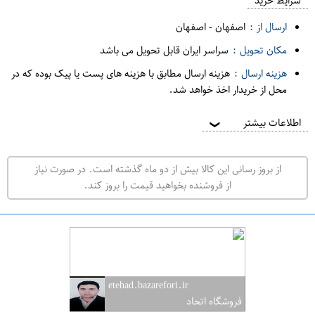
م
شرایط خرید
د
ارسال از :
اصفهان
-
اصفهان
ه
مکان تحویل :
سراسر ایران قابل تحویل می باشد
ف
هزینه ارسال :
هزینه ارسال مطابق با هزینه های پست یا پیک بوده که در
ر
محل از خریدار اخذ خواهد شد.
و
ش
اطلاعات بیشتر
❯
ی
ت
از بروز رسانی این کالا بیش از دو ماه گذشته است. در صورت نیاز
ه
از فروشنده بخواهید قیمت را بروز کند.
ر
ا
ن
ا
ص
etehad.bazarefori.ir
ف
فروشگاه اتحاد