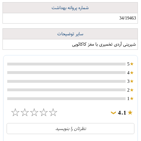
شماره پروانه بهداشت
34/19463
سایر توضیحات
شیرینی آردی تخمیری با مغز کاکائویی
5
4
3
2
1
☆
☆
☆
☆
☆
4.1
❯
21
5
نظرتان را بنویسید
2
4