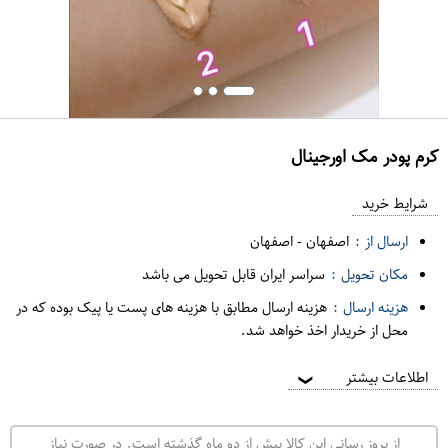
کرم پودر مک اورجینال
ع
م
شرایط خرید
د
ارسال از :
اصفهان
-
اصفهان
ه
مکان تحویل :
سراسر ایران قابل تحویل می باشد
ف
هزینه ارسال :
هزینه ارسال مطابق با هزینه های پست یا پیک بوده که در
ر
محل از خریدار اخذ خواهد شد.
و
ش
اطلاعات بیشتر
❯
ی
ت
از بروز رسانی این کالا بیش از دو ماه گذشته است. در صورت نیاز