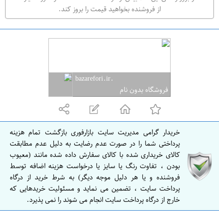
ه
از فروشنده بخواهید قیمت را بروز کند.
ر
ا
ن
ا
ص
.bazarefori.ir
ف
فروشگاه بدون نام
ه
ا
ن
خریدار گرامی مدیریت سایت بازارفوری بازگشت تمام هزینه
ا
پرداختی شما را در صورت عدم رضایت به دلیل عدم مطابقت
ص
کالای خریداری شده با کالای سفارش داده شده مانند (معیوب
بودن ، تفاوت رنگ یا سایز یا درخواست هزینه اضافه توسط
ف
فروشنده و یا هر دلیل موجه دیگر) به شرط خرید از درگاه
ه
پرداخت سایت ، تضمین می نماید و مسئولیت خریدهایی که
ا
خارج از درگاه پرداخت سایت انجام می شوند را نمی پذیرد.
ن