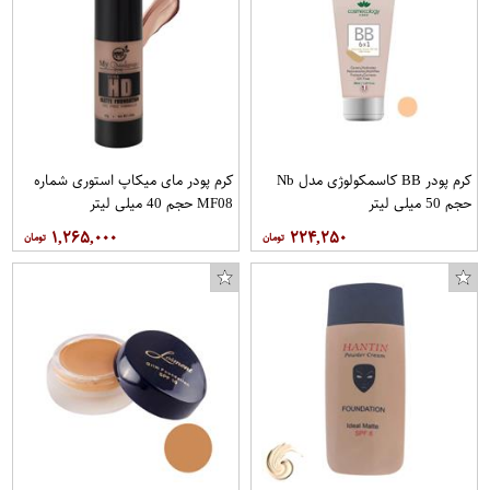
کرم پودر BB کاسمکولوژی مدل Nb
کرم پودر مای میکاپ استوری شماره
حجم 50 میلی لیتر
MF08 حجم 40 میلی لیتر
۱,۲۶۵,۰۰۰
۲۲۴,۲۵۰