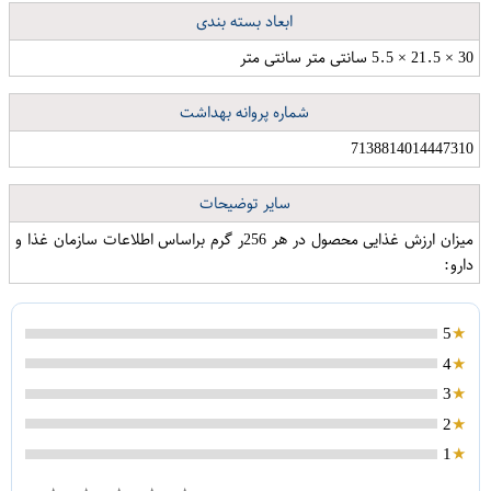
ابعاد بسته بندی
30 × 21.5 × 5.5 سانتی متر سانتی متر
شماره پروانه بهداشت
ریمل حجم دهنده ریمل لندن مدل Flash Scandale Eyes
7138814014447310
سایر توضیحات
میزان ارزش غذایی محصول در هر 256ر گرم براساس اطلاعات سازمان غذا و
دارو:
5
4
3
2
1