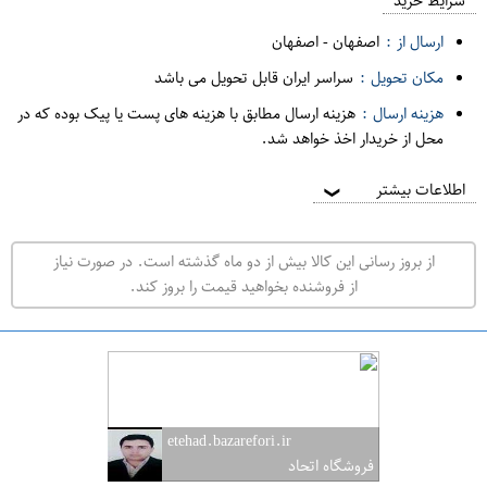
م
شرایط خرید
د
ارسال از :
اصفهان
-
اصفهان
ه
مکان تحویل :
سراسر ایران قابل تحویل می باشد
ف
هزینه ارسال :
هزینه ارسال مطابق با هزینه های پست یا پیک بوده که در
ر
محل از خریدار اخذ خواهد شد.
و
ش
اطلاعات بیشتر
❯
ی
ت
از بروز رسانی این کالا بیش از دو ماه گذشته است. در صورت نیاز
ه
از فروشنده بخواهید قیمت را بروز کند.
ر
ا
ن
ا
ص
etehad.bazarefori.ir
ف
فروشگاه اتحاد