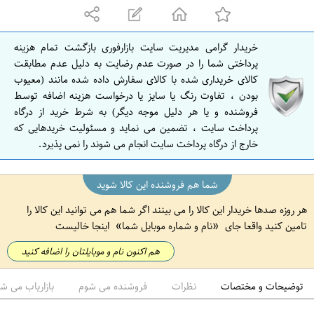
ه
ا
ن
خریدار گرامی مدیریت سایت بازارفوری بازگشت تمام هزینه
ا
پرداختی شما را در صورت عدم رضایت به دلیل عدم مطابقت
ص
کالای خریداری شده با کالای سفارش داده شده مانند (معیوب
بودن ، تفاوت رنگ یا سایز یا درخواست هزینه اضافه توسط
ف
فروشنده و یا هر دلیل موجه دیگر) به شرط خرید از درگاه
ه
پرداخت سایت ، تضمین می نماید و مسئولیت خریدهایی که
ا
خارج از درگاه پرداخت سایت انجام می شوند را نمی پذیرد.
ن
شما هم فروشنده این کالا شوید
هر روزه صدها خریدار این کالا را می بینند اگر شما هم می توانید این کالا را
تامین کنید واقعا جای
نام و شماره موبایل شما
اینجا خالیست
هم اکنون نام و موبایلتان را اضافه کنید
توضیحات و مختصات
نظرات
فروشنده می شوم
بازاریاب می ش