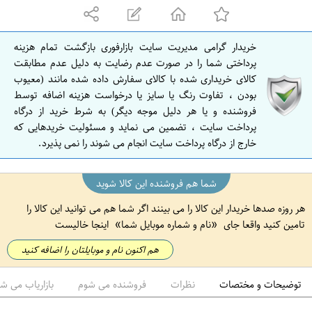
ه
ا
ن
خریدار گرامی مدیریت سایت بازارفوری بازگشت تمام هزینه
ا
پرداختی شما را در صورت عدم رضایت به دلیل عدم مطابقت
ص
کالای خریداری شده با کالای سفارش داده شده مانند (معیوب
بودن ، تفاوت رنگ یا سایز یا درخواست هزینه اضافه توسط
ف
فروشنده و یا هر دلیل موجه دیگر) به شرط خرید از درگاه
ه
پرداخت سایت ، تضمین می نماید و مسئولیت خریدهایی که
ا
خارج از درگاه پرداخت سایت انجام می شوند را نمی پذیرد.
ن
شما هم فروشنده این کالا شوید
هر روزه صدها خریدار این کالا را می بینند اگر شما هم می توانید این کالا را
تامین کنید واقعا جای
نام و شماره موبایل شما
اینجا خالیست
هم اکنون نام و موبایلتان را اضافه کنید
توضیحات و مختصات
نظرات
فروشنده می شوم
بازاریاب می ش