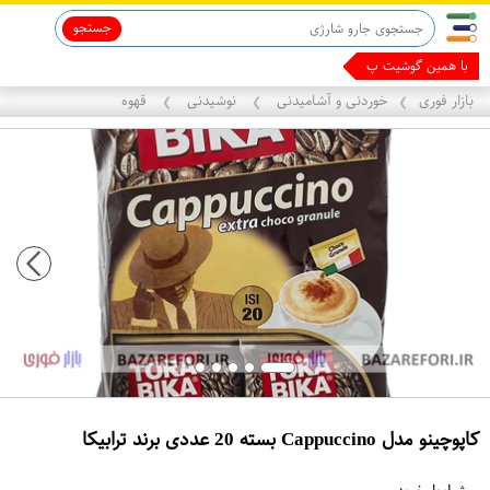
جستجو
ماینوکسیدیل 5%
با همین گوشیت پول در
بازار فوری
خوردنی و آشامیدنی
نوشیدنی
قهوه
❯
❯
❯
کاپوچینو مدل Cappuccino بسته 20 عددی برند ترابیکا
ع