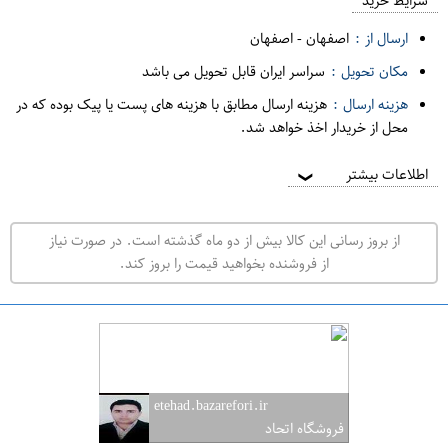
م
شرایط خرید
د
ارسال از :
اصفهان
-
اصفهان
ه
مکان تحویل :
سراسر ایران قابل تحویل می باشد
ف
هزینه ارسال :
هزینه ارسال مطابق با هزینه های پست یا پیک بوده که در
ر
محل از خریدار اخذ خواهد شد.
و
ش
اطلاعات بیشتر
❯
ی
ت
از بروز رسانی این کالا بیش از دو ماه گذشته است. در صورت نیاز
ه
از فروشنده بخواهید قیمت را بروز کند.
ر
ا
ن
ا
ص
etehad.bazarefori.ir
ف
فروشگاه اتحاد