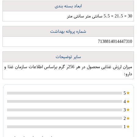
ابعاد بسته بندی
30 × 21.5 × 5.5 سانتی متر سانتی متر
شماره پروانه بهداشت
7138814014447310
سایر توضیحات
میزان ارزش غذایی محصول در هر 256ر گرم براساس اطلاعات سازمان غذا و
دارو:
5
4
3
2
دستگیره آشپزخانه طرح گلریز مجموعه 4 عددی
1