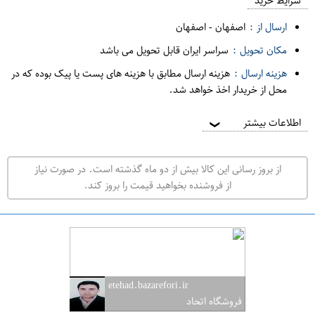
م
شرایط خرید
د
ارسال از :
اصفهان
-
اصفهان
ه
مکان تحویل :
سراسر ایران قابل تحویل می باشد
ف
هزینه ارسال :
هزینه ارسال مطابق با هزینه های پست یا پیک بوده که در
ر
محل از خریدار اخذ خواهد شد.
و
ش
اطلاعات بیشتر
❯
ی
ت
از بروز رسانی این کالا بیش از دو ماه گذشته است. در صورت نیاز
ه
از فروشنده بخواهید قیمت را بروز کند.
ر
ا
ن
ا
ص
etehad.bazarefori.ir
ف
فروشگاه اتحاد