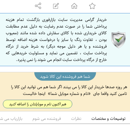
ه
ا
ن
خریدار گرامی مدیریت سایت بازارفوری بازگشت تمام هزینه
ا
پرداختی شما را در صورت عدم رضایت به دلیل عدم مطابقت
ص
کالای خریداری شده با کالای سفارش داده شده مانند (معیوب
بودن ، تفاوت رنگ یا سایز یا درخواست هزینه اضافه توسط
ف
فروشنده و یا هر دلیل موجه دیگر) به شرط خرید از درگاه
ه
پرداخت سایت ، تضمین می نماید و مسئولیت خریدهایی که
ا
خارج از درگاه پرداخت سایت انجام می شوند را نمی پذیرد.
ن
شما هم فروشنده این کالا شوید
هر روزه صدها خریدار این کالا را می بینند اگر شما هم می توانید این کالا را
تامین کنید واقعا جای
نام و شماره موبایل شما
اینجا خالیست
هم اکنون نام و موبایلتان را اضافه کنید
توضیحات و مختصات
نظرات
فروشنده می شوم
بازاریاب می ش