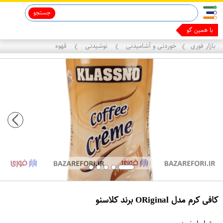
جستجو
با همین گوشیت پ
بازار فوری
خوردنی و آشامیدنی
نوشیدنی
قهوه
❯
❯
❯
کافی کرم مدل O​Riginal برند کلاسنو
ع