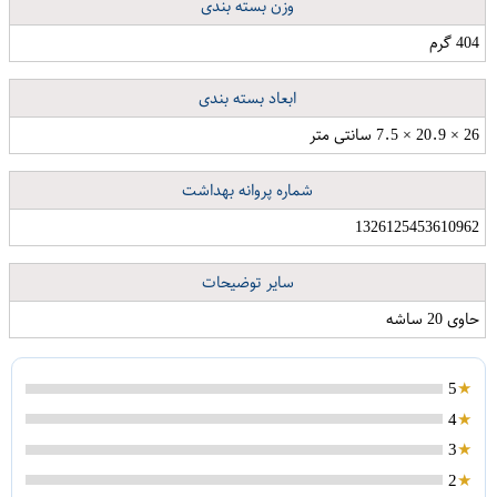
وزن بسته بندی
404 گرم
ابعاد بسته بندی
26 × 20.9 × 7.5 سانتی متر
وایر شمع خودرو پرتو وایر مدل PW-X33 مناسب برای ام وی ام X33 مجموعه 4 عددی
محافظ صفحه نمایش جوکر مدل SAD-01 مناسب برای گوشی موبایل سامسونگ Galaxy Grand prime
چاقوی سفری کلمبیا کد TNT-9010-B
شماره پروانه بهداشت
1326125453610962
سایر توضیحات
حاوی 20 ساشه
5
4
3
2