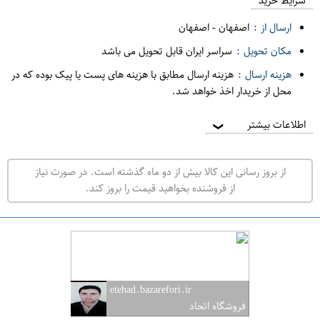
م
شرایط خرید
د
ارسال از :
اصفهان
-
اصفهان
ه
مکان تحویل :
سراسر ایران قابل تحویل می باشد
ف
هزینه ارسال :
هزینه ارسال مطابق با هزینه های پست یا پیک بوده که در
ر
محل از خریدار اخذ خواهد شد.
و
ش
اطلاعات بیشتر
❯
ی
ت
از بروز رسانی این کالا بیش از دو ماه گذشته است. در صورت نیاز
ه
از فروشنده بخواهید قیمت را بروز کند.
ر
ا
ن
ا
ص
etehad.bazarefori.ir
ف
فروشگاه اتحاد