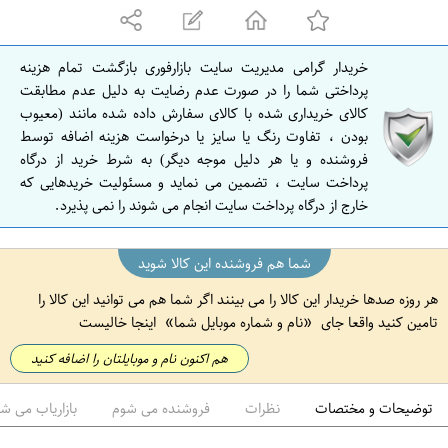
ه
ا
ن
خریدار گرامی مدیریت سایت بازارفوری بازگشت تمام هزینه
ا
پرداختی شما را در صورت عدم رضایت به دلیل عدم مطابقت
ص
کالای خریداری شده با کالای سفارش داده شده مانند (معیوب
بودن ، تفاوت رنگ یا سایز یا درخواست هزینه اضافه توسط
ف
فروشنده و یا هر دلیل موجه دیگر) به شرط خرید از درگاه
ه
پرداخت سایت ، تضمین می نماید و مسئولیت خریدهایی که
ا
خارج از درگاه پرداخت سایت انجام می شوند را نمی پذیرد.
ن
شما هم فروشنده این کالا شوید
هر روزه صدها خریدار این کالا را می بینند اگر شما هم می توانید این کالا را
تامین کنید واقعا جای
نام و شماره موبایل شما
اینجا خالیست
هم اکنون نام و موبایلتان را اضافه کنید
توضیحات و مختصات
نظرات
فروشنده می شوم
بازاریاب می ش