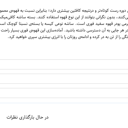
ن
 در مقایسه با قهوه معمولی دوره رست کوتاه‌تر و درنتیجه کافئین بیشتری دارد؛ بنابراین نسبت به
ه‌ی سفید تهیه می‌شود. این محصول حاوی 15 ساشه (بسته‌ی کوچک) 30 گرمی پودر قهوه سفید فوری است. ساشه نوعی کی
ر هر جایی به آن دسترسی داشته باشید. آماده‌سازی این قهوه‌ی فوری بسیار راحت 
 از تن به در کرده و ادامه‌ی روزتان را با انرژی بیشتری سپری خواهید کرد.
اپراتور 2 :
در حال بارگذاری نظرات