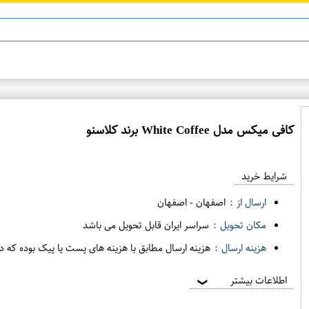
کافی میکس مدل White Coffee برند کلاسنو
ع
م
شرایط خرید
د
ه
ارسال از :
اصفهان
-
اصفهان
ف
مکان تحویل :
سراسر ایران قابل تحویل می باشد
ر
هزینه ارسال :
هزینه ارسال مطابق با هزینه های پست یا پیک بوده که د
و
ش
اطلاعات بیشتر
❯
ی