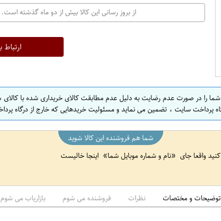
ت
از بروز رسانی این کالا بیش از دو ماه گذشته است. 
ه
ر
ا
ارتباط ب
ن
ا
ص
 شما را در صورت عدم رضایت به دلیل عدم مطابقت کالای خریداری شده با کالای 
ف
اه پرداخت سایت ، تضمین می نماید و مسئولیت خریدهایی که خارج از درگاه پرداخ
ه
ا
شما هم فروشنده این کالا شوید
ن
 کنید واقعا جای
نام و شماره موبایل شما
اینجا خالیست
ا
ص
ف
ه
توضیحات و مختصات
نظرات
فروشنده می شوم
بازاریاب می شوم
ا