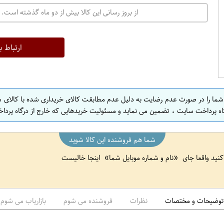
ت
از بروز رسانی این کالا بیش از دو ماه گذشته است. 
ه
ر
ا
ارتباط ب
ن
ا
ص
 شما را در صورت عدم رضایت به دلیل عدم مطابقت کالای خریداری شده با کالای 
ف
اه پرداخت سایت ، تضمین می نماید و مسئولیت خریدهایی که خارج از درگاه پرداخ
ه
ا
شما هم فروشنده این کالا شوید
ن
 کنید واقعا جای
نام و شماره موبایل شما
اینجا خالیست
ا
ص
ف
ه
توضیحات و مختصات
نظرات
فروشنده می شوم
بازاریاب می شوم
ا