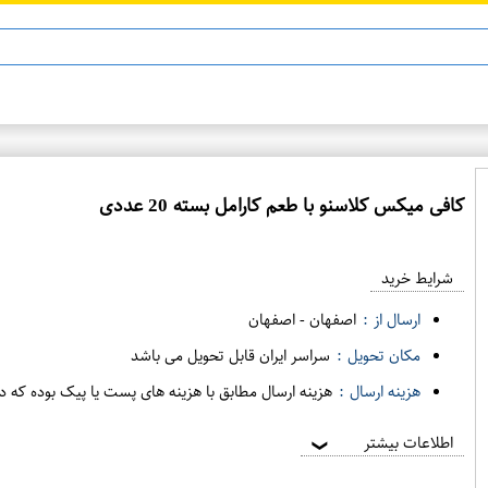
ن 13
ماینوکسیدیل 5%
 هست
کافی میکس کلاسنو با طعم کارامل بسته 20 عددی
ع
م
شرایط خرید
د
ه
ارسال از :
اصفهان
-
اصفهان
ف
مکان تحویل :
سراسر ایران قابل تحویل می باشد
ر
هزینه ارسال :
هزینه ارسال مطابق با هزینه های پست یا پیک بوده که د
و
ش
اطلاعات بیشتر
❯
ی