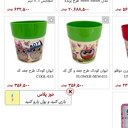
مدل Sweet nature طرح پرنده
گنجایش 0.3 لیتر
۶۳۲,۵۰۰
۲۰,۶۸۸,۵۰۰
۵۶
صندل مردانه شهپر مدل 101 کد 018
رن دوقلو
لیوان کودک طرح جغد و گل کد
لیوان کودک طرح جغد کد
COOL-033
FLOWER-NEW-031
۳۵۶,۵۰۰
۳۵۶,۵۰۰
۲۳
❌
دوز پلاس
بازی کنید و پول پارو کنید