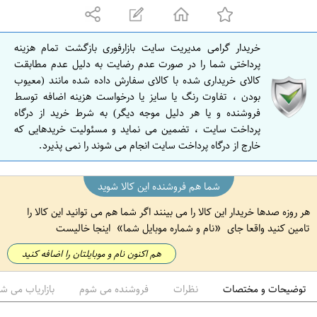
ه
ا
ن
خریدار گرامی مدیریت سایت بازارفوری بازگشت تمام هزینه
ا
پرداختی شما را در صورت عدم رضایت به دلیل عدم مطابقت
ص
کالای خریداری شده با کالای سفارش داده شده مانند (معیوب
بودن ، تفاوت رنگ یا سایز یا درخواست هزینه اضافه توسط
ف
فروشنده و یا هر دلیل موجه دیگر) به شرط خرید از درگاه
ه
پرداخت سایت ، تضمین می نماید و مسئولیت خریدهایی که
ا
خارج از درگاه پرداخت سایت انجام می شوند را نمی پذیرد.
ن
شما هم فروشنده این کالا شوید
هر روزه صدها خریدار این کالا را می بینند اگر شما هم می توانید این کالا را
تامین کنید واقعا جای
نام و شماره موبایل شما
اینجا خالیست
هم اکنون نام و موبایلتان را اضافه کنید
توضیحات و مختصات
نظرات
فروشنده می شوم
بازاریاب می ش