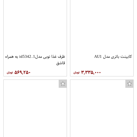
کابینت باتری مدل AU1
ظرف غذا نوبی مدلid5342.1 به همراه
قاشق
۵۶۹,۲۵۰
۳,۳۳۵,۰۰۰