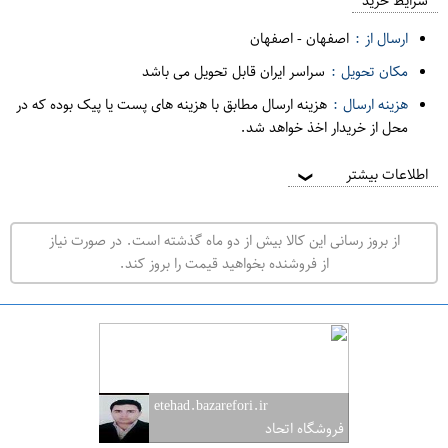
م
شرایط خرید
د
ارسال از :
اصفهان
-
اصفهان
ه
مکان تحویل :
سراسر ایران قابل تحویل می باشد
ف
هزینه ارسال :
هزینه ارسال مطابق با هزینه های پست یا پیک بوده که در
ر
محل از خریدار اخذ خواهد شد.
و
ش
اطلاعات بیشتر
❯
ی
ت
از بروز رسانی این کالا بیش از دو ماه گذشته است. در صورت نیاز
ه
از فروشنده بخواهید قیمت را بروز کند.
ر
ا
ن
ا
ص
etehad.bazarefori.ir
ف
فروشگاه اتحاد