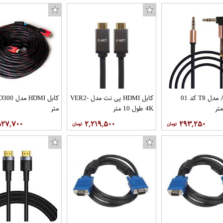
کابل AUX مدل T8 کد 01
کابل HDMI پی نت مدل VER2-
تر
4K طول 10 متر
متر
۵۲۷,۷۰۰
۲,۲۱۹,۵۰۰
۲۹۳,۲۵۰