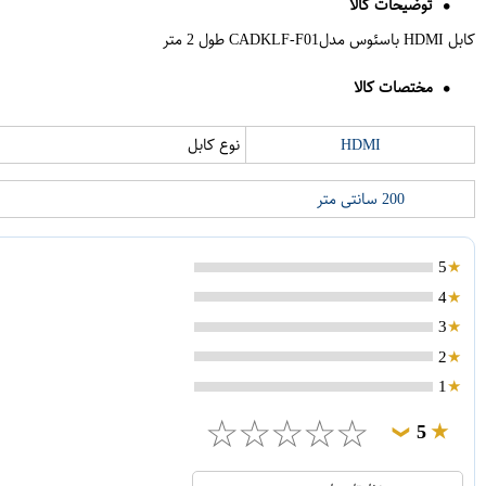
توضیحات کالا
کابل HDMI باسئوس مدلCADKLF-F01 طول 2 متر
مختصات کالا
HDMI
نوع کابل
200 سانتی متر
5
4
3
2
1
☆
☆
☆
☆
☆
5
❯
1
5