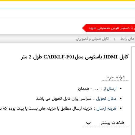
ی با دستیار هوش مصنوعی شوید
های رابط
کابل صوتی و تصویری
❯
کابل HDMI باسئوس مدلCADKLF-F01 طول 2 متر
ع
م
شرایط خرید
د
ه
ارسال از :
...
-
همدان
ف
مکان تحویل :
سراسر ایران قابل تحویل می باشد
ر
هزینه ارسال :
هزینه ارسال مطابق با هزینه های پست یا پیک بوده که د
و
ش
اطلاعات بیشتر
❯
ی