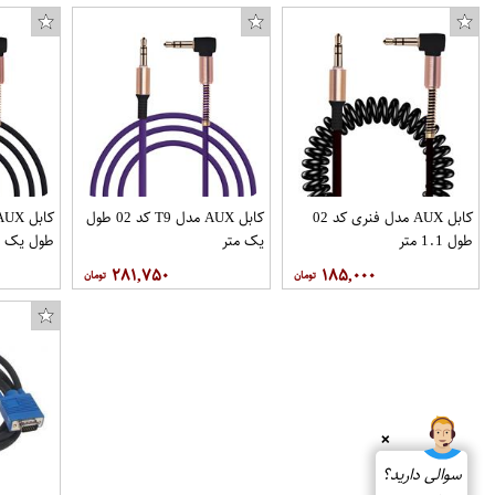
کابل AUX مدل فنری کد 02
کابل AUX مدل T9 کد 02 طول
طول 1.1 متر
یک متر
طول یک م
۲۸۱,۷۵۰
۱۸۵,۰۰۰
❌
سوالی دارید؟