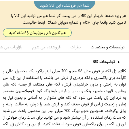
شما هم فروشنده این کالا شوید
هر روزه صدها خریدار این کالا را می بینند اگر شما هم می توانید این کالا را
تامین کنید واقعا جای
نام و شماره موبایل شما
اینجا خالیست
هم اکنون نام و موبایلتان را اضافه کنید
توضیحات و مختصات
نظرات
فروشنده می شوم
بازاریاب می ش
توضیحات کالا
کالای ژل لکه بر فرش مدل S8 حجم 700 میلی لیتر پاکر، یک محصول عالی و
کارآمد برای پاکسازی و لکه برداری از فرش می باشد. با استفاده از این ژل، می
توان به راحتی و بدون خراشیدن فرش، لکه های مختلف از جمله لکه های
روغنی، قهوه، خمیر، رنگ و ... را از فرش خود پاک کرد. فرمولاسیون منحصر
به فرد این ژل باعث می شود که لکه های متنوع را به آسانی و بدون نیاز به
زمان و زحمت زیادی از فرش حذف کند و فرش شما را دوباره به حالت اولیه و
براق برگرداند. همچنین حجم بزرگ 700 میلی لیتر این محصول باعث می شود
که مدت زمان استفاده از آن بیشتر شود و می توانید برای مدت زمان طولانی از
این ژل لکه بر برای پاکسازی فرش خود استفاده کنید. از این رو، کالای ژل لکه