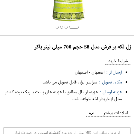
ژل لکه بر فرش مدل S8 حجم 700 میلی لیتر پاکر
ع
م
شرایط خرید
د
ارسال از :
اصفهان
-
اصفهان
ه
مکان تحویل :
سراسر ایران قابل تحویل می باشد
ف
هزینه ارسال :
هزینه ارسال مطابق با هزینه های پست یا پیک بوده که در
ر
محل از خریدار اخذ خواهد شد.
و
ش
اطلاعات بیشتر
❯
ی
ت
از بروز رسانی این کالا بیش از دو ماه گذشته است. در صورت نیاز