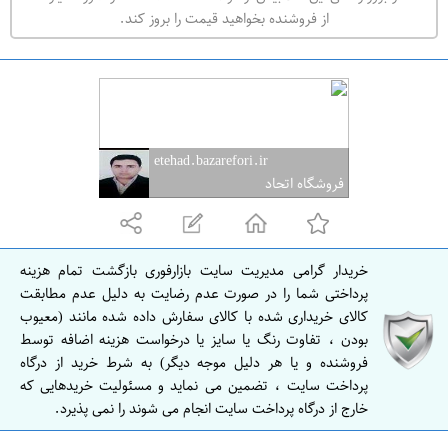
ه
از فروشنده بخواهید قیمت را بروز کند.
ر
ا
ن
ا
ص
etehad.bazarefori.ir
ف
فروشگاه اتحاد
ه
ا
ن
خریدار گرامی مدیریت سایت بازارفوری بازگشت تمام هزینه
ا
پرداختی شما را در صورت عدم رضایت به دلیل عدم مطابقت
ص
کالای خریداری شده با کالای سفارش داده شده مانند (معیوب
بودن ، تفاوت رنگ یا سایز یا درخواست هزینه اضافه توسط
ف
فروشنده و یا هر دلیل موجه دیگر) به شرط خرید از درگاه
ه
پرداخت سایت ، تضمین می نماید و مسئولیت خریدهایی که
ا
خارج از درگاه پرداخت سایت انجام می شوند را نمی پذیرد.
ن