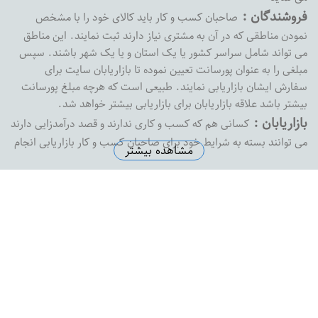
فروشندگان :
صاحبان کسب و کار باید کالای خود را با مشخص
نمودن مناطقی که در آن به مشتری نیاز دارند ثبت نمایند. این مناطق
می تواند شامل سراسر کشور یا یک استان و یا یک شهر باشند. سپس
مبلغی را به عنوان پورسانت تعیین نموده تا بازاریابان سایت برای
سفارش ایشان بازاریابی نمایند. طبیعی است که هرچه مبلغ پورسانت
بیشتر باشد علاقه بازاریابان برای بازاریابی بیشتر خواهد شد.
بازاریابان :
کسانی هم که کسب و کاری ندارند و قصد درآمدزایی دارند
می توانند بسته به شرایط خود برای صاحبان کسب و کار بازاریابی انجام
مشاهده بیشتر
داده و پورسانت خود را دریافت نمایند. بازارفوری هیچ محدودیتی در
پرداخت پورسانت به بازاریابان نداشته و به محض درخواست ،
پورسانت بازاریابان را با هر مبلغی که باشد پرداخت خواهد کرد
آدرس دفتر مرکزی :
اصفهان خیابان پروین خیابان شهید رضاییان
نبش کوچه شماره 1 ساختمان ثامن واحد 8
تلفن دفتر مرکزی :
5574145-0313
ایمیل سازمانی :
support@bazarefori.ir
ساعات کاری :
همه روزه بجز روزهای تعطیل 8 صبح تا 2 بعدازظهر