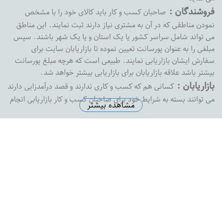
فروشندگان :
صاحبان کسب و کار باید کالای خود را با مشخص
نمودن مناطقی که در آن به مشتری نیاز دارند ثبت نمایند. این مناطق
می تواند شامل سراسر کشور یا یک استان و یا یک شهر باشند. سپس
مبلغی را به عنوان پورسانت تعیین نموده تا بازاریابان سایت برای
سفارش ایشان بازاریابی نمایند. طبیعی است که هرچه مبلغ پورسانت
بیشتر باشد علاقه بازاریابان برای بازاریابی بیشتر خواهد شد.
بازاریابان :
کسانی هم که کسب و کاری ندارند و قصد درآمدزایی دارند
می توانند بسته به شرایط خود برای صاحبان کسب و کار بازاریابی انجام
مشاهده بیشتر
داده و پورسانت خود را دریافت نمایند. بازارفوری هیچ محدودیتی در
پرداخت پورسانت به بازاریابان نداشته و به محض درخواست ،
پورسانت بازاریابان را با هر مبلغی که باشد پرداخت خواهد کرد
آدرس دفتر مرکزی :
اصفهان خیابان پروین خیابان شهید رضاییان
نبش کوچه شماره 1 ساختمان ثامن واحد 8
تلفن دفتر مرکزی :
5574145-0313
ایمیل سازمانی :
support@bazarefori.ir
ساعات کاری :
همه روزه بجز روزهای تعطیل 8 صبح تا 2 بعدازظهر