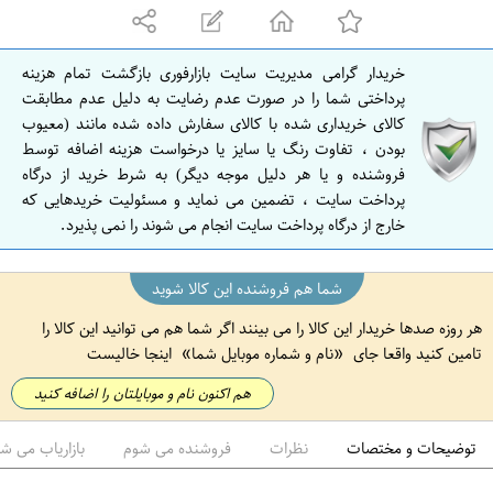
ا
ن
خریدار گرامی مدیریت سایت بازارفوری بازگشت تمام هزینه
ا
پرداختی شما را در صورت عدم رضایت به دلیل عدم مطابقت
ص
کالای خریداری شده با کالای سفارش داده شده مانند (معیوب
بودن ، تفاوت رنگ یا سایز یا درخواست هزینه اضافه توسط
ف
فروشنده و یا هر دلیل موجه دیگر) به شرط خرید از درگاه
ه
پرداخت سایت ، تضمین می نماید و مسئولیت خریدهایی که
ا
خارج از درگاه پرداخت سایت انجام می شوند را نمی پذیرد.
ن
شما هم فروشنده این کالا شوید
هر روزه صدها خریدار این کالا را می بینند اگر شما هم می توانید این کالا را
تامین کنید واقعا جای
نام و شماره موبایل شما
اینجا خالیست
هم اکنون نام و موبایلتان را اضافه کنید
توضیحات و مختصات
نظرات
فروشنده می شوم
بازاریاب می ش