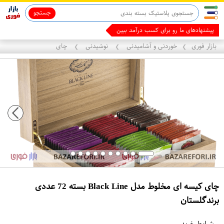
جستجو
قاب آیفون 13
ماینوکسیدیل 5%
مالک
بازار فوری
خوردنی و آشامیدنی
نوشیدنی
چای
❯
❯
❯
چای کیسه ای مخلوط مدل Black Line بسته 72 عددی
برندگلستان
ع
م
شرایط خرید