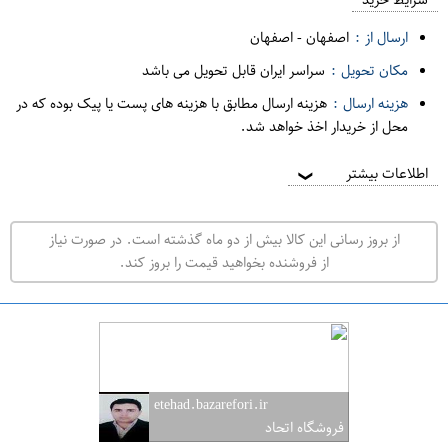
د
ارسال از :
اصفهان
-
اصفهان
ه
مکان تحویل :
سراسر ایران قابل تحویل می باشد
ف
هزینه ارسال :
هزینه ارسال مطابق با هزینه های پست یا پیک بوده که در
ر
محل از خریدار اخذ خواهد شد.
و
ش
اطلاعات بیشتر
❯
ی
ت
از بروز رسانی این کالا بیش از دو ماه گذشته است. در صورت نیاز
ه
از فروشنده بخواهید قیمت را بروز کند.
ر
ا
ن
ا
ص
etehad.bazarefori.ir
ف
فروشگاه اتحاد
ه