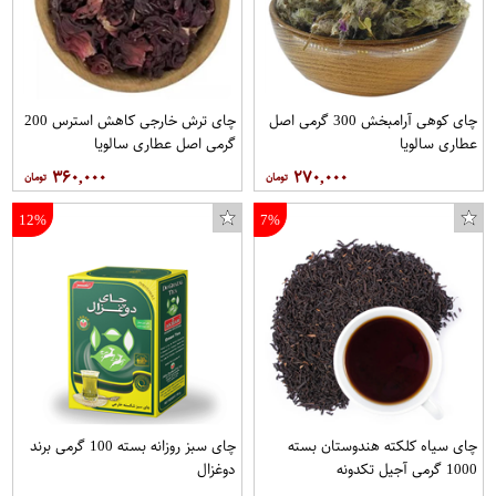
چای کوهی آرامبخش 300 گرمی اصل
چای ترش خارجی کاهش استرس 200
عطاری سالویا
گرمی اصل عطاری سالویا
۳۶۰,۰۰۰
۲۷۰,۰۰۰
12%
7%
فلاسک ارپاین گنجایش 2 لیتر
گوشواره زنانه گالری عزیزی طرح بستنی کد 98084
چای سیاه کلکته هندوستان بسته
چای سبز روزانه بسته 100 گرمی برند
1000 گرمی آجیل تکدونه
دوغزال