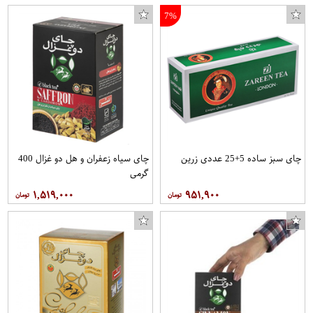
7%
چای سبز ساده 5+25 عددی زرین
چای سیاه زعفران و هل دو غزال 400
گرمی
۱,۵۱۹,۰۰۰
۹۵۱,۹۰۰