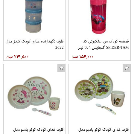
قمقمه کودک مرد عنکبوتی کد
ظرف نگهدارنده غذای کودک کیدز مدل
SPIDER-TAM گنجایش 0.4 لیتر
2022
۲۴۱,۵۰۰
۱۵۴,۰۰۰
استیکر خودرو طرح رنو کد S238a سایز 10x4 بسته 2 عددی
پاک کننده سطوح ژیکا کد 1516 مقدار 426 گرم
ظرف غذای کودک کوکو بامبو مدل
ظرف غذای کودک کوکو بامبو مدل