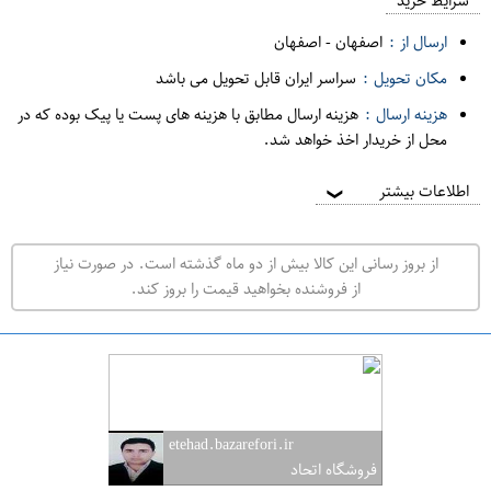
م
شرایط خرید
د
ارسال از :
اصفهان
-
اصفهان
ه
مکان تحویل :
سراسر ایران قابل تحویل می باشد
ف
هزینه ارسال :
هزینه ارسال مطابق با هزینه های پست یا پیک بوده که در
ر
محل از خریدار اخذ خواهد شد.
و
ش
اطلاعات بیشتر
❯
ی
ت
از بروز رسانی این کالا بیش از دو ماه گذشته است. در صورت نیاز
ه
از فروشنده بخواهید قیمت را بروز کند.
ر
ا
ن
ا
ص
etehad.bazarefori.ir
ف
فروشگاه اتحاد