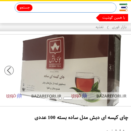
جستجو
با همین گوشیت پول د
بازار فوری
تغذیه
❯
چای کیسه ای دبش مدل ساده بسته 100 عددی
ع