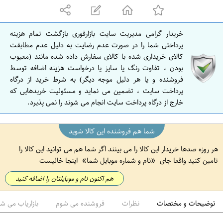
ه
ا
ن
خریدار گرامی مدیریت سایت بازارفوری بازگشت تمام هزینه
ا
پرداختی شما را در صورت عدم رضایت به دلیل عدم مطابقت
ص
کالای خریداری شده با کالای سفارش داده شده مانند (معیوب
بودن ، تفاوت رنگ یا سایز یا درخواست هزینه اضافه توسط
ف
فروشنده و یا هر دلیل موجه دیگر) به شرط خرید از درگاه
ه
پرداخت سایت ، تضمین می نماید و مسئولیت خریدهایی که
ا
خارج از درگاه پرداخت سایت انجام می شوند را نمی پذیرد.
ن
شما هم فروشنده این کالا شوید
هر روزه صدها خریدار این کالا را می بینند اگر شما هم می توانید این کالا را
تامین کنید واقعا جای
نام و شماره موبایل شما
اینجا خالیست
هم اکنون نام و موبایلتان را اضافه کنید
توضیحات و مختصات
نظرات
فروشنده می شوم
بازاریاب می ش