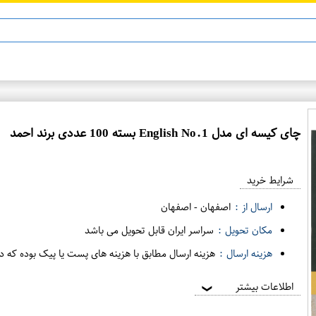
ماینوکسیدیل 5%
چای کیسه ای مدل English No.1 بسته 100 عددی برند احمد
ع
م
شرایط خرید
د
ه
ارسال از :
اصفهان
-
اصفهان
ف
مکان تحویل :
سراسر ایران قابل تحویل می باشد
ر
هزینه ارسال :
هزینه ارسال مطابق با هزینه های پست یا پیک بوده که د
و
ش
اطلاعات بیشتر
❯
ی