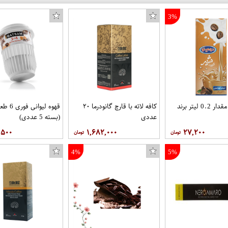
3%
رو
شیر قهوه مقدار 0.2 لیتر برند
کافه لاته با قارچ گانودرما ۲۰
قهوه لیوا
عددی
(بسته 5 عددی)
,۵۰۰
۱,۶۸۲,۰۰۰
۲۷,۲۰۰
4%
5%