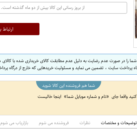
ت
از بروز رسانی این کالا بیش از دو ماه گذشته است. 
ه
ر
ا
ارتباط ب
ن
ا
ص
 شما را در صورت عدم رضایت به دلیل عدم مطابقت کالای خریداری شده با کالای 
ف
اه پرداخت سایت ، تضمین می نماید و مسئولیت خریدهایی که خارج از درگاه پرداخ
ه
ا
شما هم فروشنده این کالا شوید
ن
 کنید واقعا جای
نام و شماره موبایل شما
اینجا خالیست
ا
ص
ف
ه
توضیحات و مختصات
نظرات
فروشنده می شوم
بازاریاب می شوم
ا