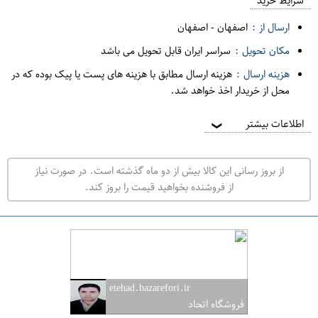
م
شرایط خرید
د
ارسال از :
اصفهان
-
اصفهان
ه
مکان تحویل :
سراسر ایران قابل تحویل می باشد
ف
هزینه ارسال :
هزینه ارسال مطابق با هزینه های پست یا پیک بوده که در
ر
محل از خریدار اخذ خواهد شد.
و
ش
اطلاعات بیشتر
❯
ی
ت
از بروز رسانی این کالا بیش از دو ماه گذشته است. در صورت نیاز
ه
از فروشنده بخواهید قیمت را بروز کند.
ر
ا
ن
ا
ص
etehad.bazarefori.ir
ف
فروشگاه اتحاد