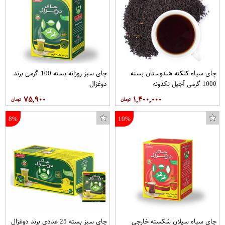
بامپر فشن مدل N900 مناسب برای گوشی موبایل سامسونگ Galaxy NOTE 3
جعبه جواهرات ایکس پروداکتس مدل X_C
چای سیاه کلکته هندوستان بسته
چای سبز روزانه بسته 100 گرمی برند
1000 گرمی آجیل تکدونه
دوغزال
۷۵,۹۰۰
۱,۴۰۰,۰۰۰
8%
10%
چای سیاه سیلان شکسته خارجی
چای سبز بسته 25 عددی برند دوغزال