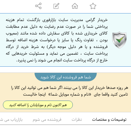
ه
ا
ن
خریدار گرامی مدیریت سایت بازارفوری بازگشت تمام هزینه
ا
پرداختی شما را در صورت عدم رضایت به دلیل عدم مطابقت
ص
کالای خریداری شده با کالای سفارش داده شده مانند (معیوب
بودن ، تفاوت رنگ یا سایز یا درخواست هزینه اضافه توسط
ف
فروشنده و یا هر دلیل موجه دیگر) به شرط خرید از درگاه
ه
پرداخت سایت ، تضمین می نماید و مسئولیت خریدهایی که
ا
خارج از درگاه پرداخت سایت انجام می شوند را نمی پذیرد.
ن
شما هم فروشنده این کالا شوید
هر روزه صدها خریدار این کالا را می بینند اگر شما هم می توانید این کالا را
تامین کنید واقعا جای
نام و شماره موبایل شما
اینجا خالیست
هم اکنون نام و موبایلتان را اضافه کنید
توضیحات و مختصات
نظرات
فروشنده می شوم
بازاریاب می ش