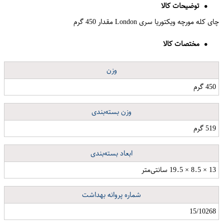
توضیحات کالا
چای کله مورچه ویکتوریا سری London مقدار 450 گرم
مختصات کالا
وزن
450 گرم
وزن بسته‌بندی
519 گرم
ابعاد بسته‌بندی
13 × 8.5 × 19.5 سانتی‌متر
شماره پروانه بهداشت
15/10268
صندل دخترانه پارس سافت کد 29324