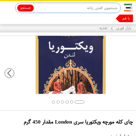
جستجو
با همین گوش
بازار فوری
تغذیه
❯
چای کله مورچه ویکتوریا سری London مقدار 450 گرم
ع