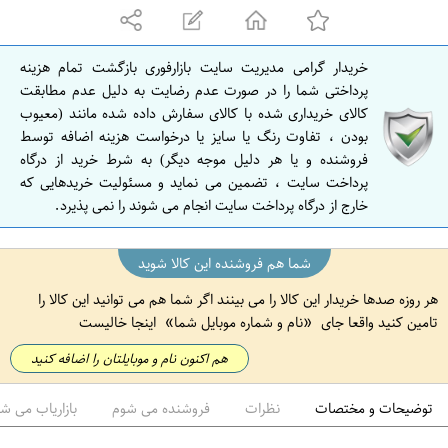
ه
ا
ن
خریدار گرامی مدیریت سایت بازارفوری بازگشت تمام هزینه
ا
پرداختی شما را در صورت عدم رضایت به دلیل عدم مطابقت
ص
کالای خریداری شده با کالای سفارش داده شده مانند (معیوب
بودن ، تفاوت رنگ یا سایز یا درخواست هزینه اضافه توسط
ف
فروشنده و یا هر دلیل موجه دیگر) به شرط خرید از درگاه
ه
پرداخت سایت ، تضمین می نماید و مسئولیت خریدهایی که
ا
خارج از درگاه پرداخت سایت انجام می شوند را نمی پذیرد.
ن
شما هم فروشنده این کالا شوید
هر روزه صدها خریدار این کالا را می بینند اگر شما هم می توانید این کالا را
تامین کنید واقعا جای
نام و شماره موبایل شما
اینجا خالیست
هم اکنون نام و موبایلتان را اضافه کنید
توضیحات و مختصات
نظرات
فروشنده می شوم
بازاریاب می ش