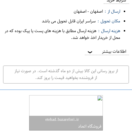
م
شرایط خرید
د
ارسال از :
اصفهان
-
اصفهان
ه
مکان تحویل :
سراسر ایران قابل تحویل می باشد
ف
هزینه ارسال :
هزینه ارسال مطابق با هزینه های پست یا پیک بوده که در
ر
محل از خریدار اخذ خواهد شد.
و
ش
اطلاعات بیشتر
❯
ی
ت
از بروز رسانی این کالا بیش از دو ماه گذشته است. در صورت نیاز
ه
از فروشنده بخواهید قیمت را بروز کند.
ر
ا
ن
ا
ص
etehad.bazarefori.ir
ف
فروشگاه اتحاد