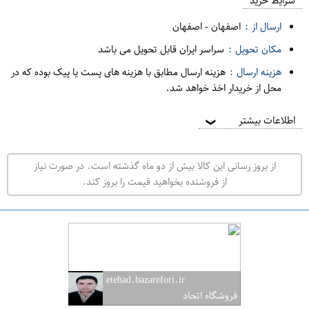
م
شرایط خرید
د
ارسال از :
اصفهان
-
اصفهان
ه
مکان تحویل :
سراسر ایران قابل تحویل می باشد
ف
هزینه ارسال :
هزینه ارسال مطابق با هزینه های پست یا پیک بوده که در
ر
محل از خریدار اخذ خواهد شد.
و
ش
اطلاعات بیشتر
❯
ی
ت
از بروز رسانی این کالا بیش از دو ماه گذشته است. در صورت نیاز
ه
از فروشنده بخواهید قیمت را بروز کند.
ر
ا
ن
ا
ص
etehad.bazarefori.ir
ف
فروشگاه اتحاد