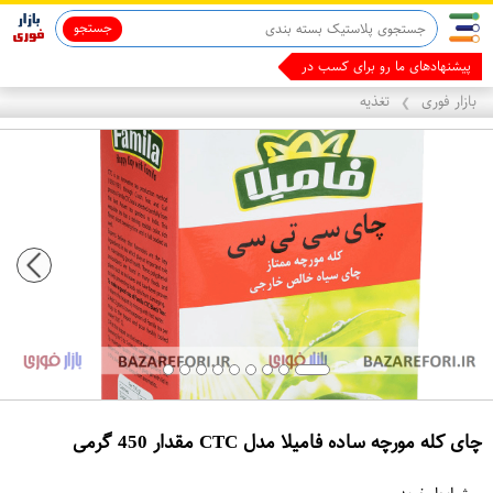
جستجو
قاب آیفون 13
ماینوکسیدیل 5%
پیشنهادهای ما رو برای کسب درآمد ببین
بازار فوری
تغذیه
❯
چای کله مورچه ساده فامیلا مدل CTC مقدار 450 گرمی
ع