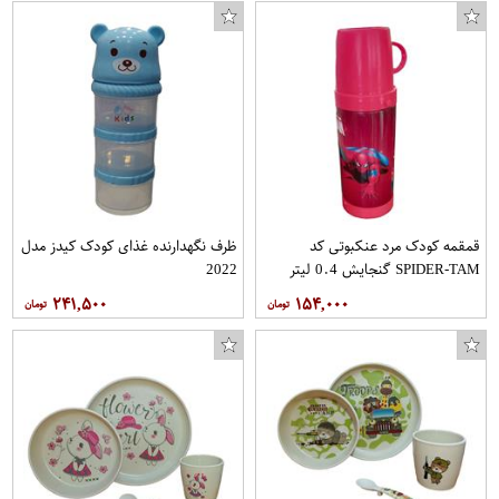
قمقمه کودک مرد عنکبوتی کد
ظرف نگهدارنده غذای کودک کیدز مدل
SPIDER-TAM گنجایش 0.4 لیتر
2022
۲۴۱,۵۰۰
۱۵۴,۰۰۰
کیف کلاسوری مدل KF-229 مناسب برای گوشی موبایل شیائومی Redmi Note 8 Pro
خامه صبحانه رامک - 100 گرم
خود تراش مردانه لیزر مدل Sport بسته 5 عددی