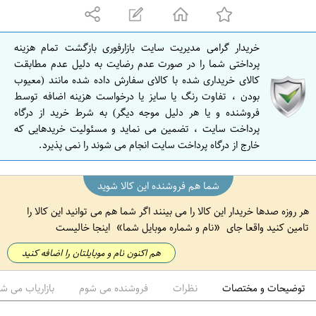
ه
ا
ن
خریدار گرامی مدیریت سایت بازارفوری بازگشت تمام هزینه
ا
پرداختی شما را در صورت عدم رضایت به دلیل عدم مطابقت
ص
کالای خریداری شده با کالای سفارش داده شده مانند (معیوب
بودن ، تفاوت رنگ یا سایز یا درخواست هزینه اضافه توسط
ف
فروشنده و یا هر دلیل موجه دیگر) به شرط خرید از درگاه
ه
پرداخت سایت ، تضمین می نماید و مسئولیت خریدهایی که
ا
خارج از درگاه پرداخت سایت انجام می شوند را نمی پذیرد.
ن
شما هم فروشنده این کالا شوید
هر روزه صدها خریدار این کالا را می بینند اگر شما هم می توانید این کالا را
تامین کنید واقعا جای
نام و شماره موبایل شما
اینجا خالیست
هم اکنون نام و موبایلتان را اضافه کنید
توضیحات و مختصات
نظرات
فروشنده می شوم
بازاریاب می ش