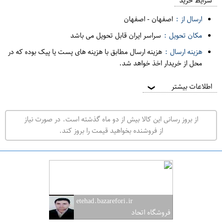
م
شرایط خرید
د
ارسال از :
اصفهان
-
اصفهان
ه
مکان تحویل :
سراسر ایران قابل تحویل می باشد
ف
هزینه ارسال :
هزینه ارسال مطابق با هزینه های پست یا پیک بوده که در
ر
محل از خریدار اخذ خواهد شد.
و
ش
اطلاعات بیشتر
❯
ی
ت
از بروز رسانی این کالا بیش از دو ماه گذشته است. در صورت نیاز
ه
از فروشنده بخواهید قیمت را بروز کند.
ر
ا
ن
ا
ص
etehad.bazarefori.ir
ف
فروشگاه اتحاد