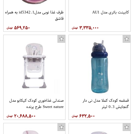
کابینت باتری مدل AU1
ظرف غذا نوبی مدلid5342.1 به همراه
قاشق
۵۶۹,۲۵۰
۳,۳۳۵,۰۰۰
قمقمه کودک کملا مدل نی دار
صندلی غذاخوری کودک کیکابو مدل
گنجایش 0.3 لیتر
Sweet nature طرح پرنده
۲۰,۶۸۸,۵۰۰
۶۳۲,۵۰۰