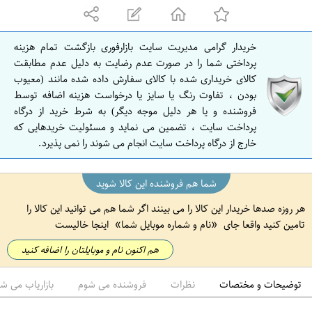
ه
ا
ن
خریدار گرامی مدیریت سایت بازارفوری بازگشت تمام هزینه
ا
پرداختی شما را در صورت عدم رضایت به دلیل عدم مطابقت
ص
کالای خریداری شده با کالای سفارش داده شده مانند (معیوب
بودن ، تفاوت رنگ یا سایز یا درخواست هزینه اضافه توسط
ف
فروشنده و یا هر دلیل موجه دیگر) به شرط خرید از درگاه
ه
پرداخت سایت ، تضمین می نماید و مسئولیت خریدهایی که
ا
خارج از درگاه پرداخت سایت انجام می شوند را نمی پذیرد.
ن
شما هم فروشنده این کالا شوید
هر روزه صدها خریدار این کالا را می بینند اگر شما هم می توانید این کالا را
تامین کنید واقعا جای
نام و شماره موبایل شما
اینجا خالیست
هم اکنون نام و موبایلتان را اضافه کنید
توضیحات و مختصات
نظرات
فروشنده می شوم
بازاریاب می ش