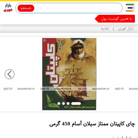
جستجو
ماینوکسیدیل 5%
قاب آیفون 13
با همین گوشیت پول دربیا
بازار فوری
تغذیه
❯
چای کاپیتان ممتاز سیلان آسام 450 گرمی
ع