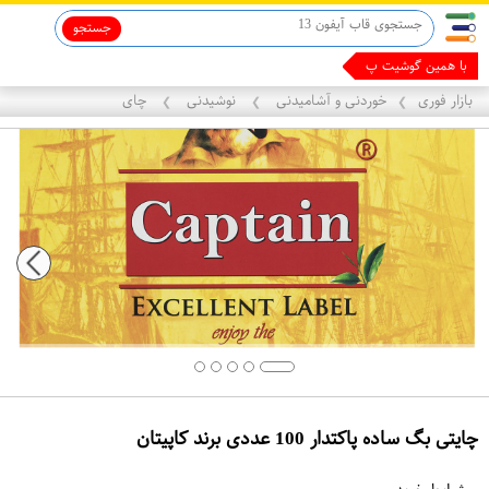
جستجو
قاب آیفون 13
ماینوکسیدیل 5%
با همین گوشیت پول د
بازار فوری
خوردنی و آشامیدنی
نوشیدنی
چای
❯
❯
❯
چایتی بگ ساده پاکتدار 100 عددی برند کاپیتان
ع