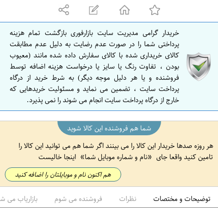
ه
ا
ن
خریدار گرامی مدیریت سایت بازارفوری بازگشت تمام هزینه
ا
پرداختی شما را در صورت عدم رضایت به دلیل عدم مطابقت
ص
کالای خریداری شده با کالای سفارش داده شده مانند (معیوب
بودن ، تفاوت رنگ یا سایز یا درخواست هزینه اضافه توسط
ف
فروشنده و یا هر دلیل موجه دیگر) به شرط خرید از درگاه
ه
پرداخت سایت ، تضمین می نماید و مسئولیت خریدهایی که
ا
خارج از درگاه پرداخت سایت انجام می شوند را نمی پذیرد.
ن
شما هم فروشنده این کالا شوید
هر روزه صدها خریدار این کالا را می بینند اگر شما هم می توانید این کالا را
تامین کنید واقعا جای
نام و شماره موبایل شما
اینجا خالیست
هم اکنون نام و موبایلتان را اضافه کنید
توضیحات و مختصات
نظرات
فروشنده می شوم
بازاریاب می ش