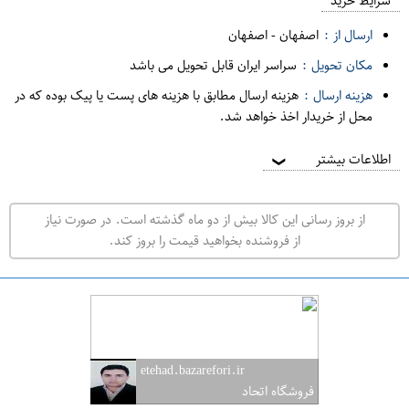
م
شرایط خرید
د
ارسال از :
اصفهان
-
اصفهان
ه
مکان تحویل :
سراسر ایران قابل تحویل می باشد
ف
هزینه ارسال :
هزینه ارسال مطابق با هزینه های پست یا پیک بوده که در
ر
محل از خریدار اخذ خواهد شد.
و
ش
اطلاعات بیشتر
❯
ی
ت
از بروز رسانی این کالا بیش از دو ماه گذشته است. در صورت نیاز
ه
از فروشنده بخواهید قیمت را بروز کند.
ر
ا
ن
ا
ص
etehad.bazarefori.ir
ف
فروشگاه اتحاد