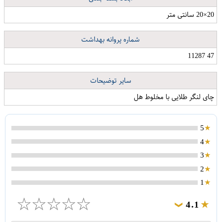
20×20 سانتی متر
شماره پروانه بهداشت
47 11287
سایر توضیحات
چای لنگر طلایی با مخلوط هل
5
4
3
2
1
☆
☆
☆
☆
☆
4.1
❯