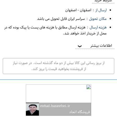
م
شرایط خرید
د
ارسال از :
اصفهان
-
اصفهان
ه
مکان تحویل :
سراسر ایران قابل تحویل می باشد
ف
هزینه ارسال :
هزینه ارسال مطابق با هزینه های پست یا پیک بوده که در
ر
محل از خریدار اخذ خواهد شد.
و
ش
اطلاعات بیشتر
❯
ی
ت
از بروز رسانی این کالا بیش از دو ماه گذشته است. در صورت نیاز
ه
از فروشنده بخواهید قیمت را بروز کند.
ر
ا
ن
ا
ص
etehad.bazarefori.ir
ف
فروشگاه اتحاد