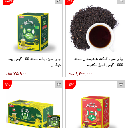
12%
7%
درب بازکن تصویری تک نما مدل D70-1
چای سیاه کلکته هندوستان بسته
چای سبز روزانه بسته 100 گرمی برند
1000 گرمی آجیل تکدونه
دوغزال
۷۵,۹۰۰
۱,۴۰۰,۰۰۰
8%
10%