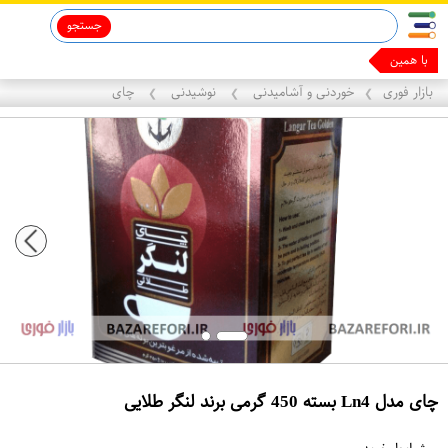
جستجو
ماینوکسیدیل 5%
با همین گوشیت
بازار فوری
خوردنی و آشامیدنی
نوشیدنی
چای
❯
❯
❯
چای مدل Ln4 بسته 450 گرمی برند لنگر طلایی
ع