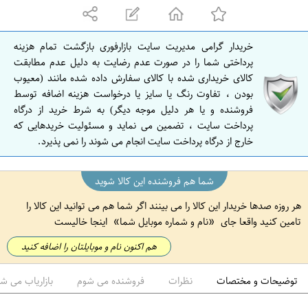
ه
ا
ن
خریدار گرامی مدیریت سایت بازارفوری بازگشت تمام هزینه
ا
پرداختی شما را در صورت عدم رضایت به دلیل عدم مطابقت
ص
کالای خریداری شده با کالای سفارش داده شده مانند (معیوب
بودن ، تفاوت رنگ یا سایز یا درخواست هزینه اضافه توسط
ف
فروشنده و یا هر دلیل موجه دیگر) به شرط خرید از درگاه
ه
پرداخت سایت ، تضمین می نماید و مسئولیت خریدهایی که
ا
خارج از درگاه پرداخت سایت انجام می شوند را نمی پذیرد.
ن
شما هم فروشنده این کالا شوید
هر روزه صدها خریدار این کالا را می بینند اگر شما هم می توانید این کالا را
تامین کنید واقعا جای
نام و شماره موبایل شما
اینجا خالیست
هم اکنون نام و موبایلتان را اضافه کنید
توضیحات و مختصات
نظرات
فروشنده می شوم
بازاریاب می ش