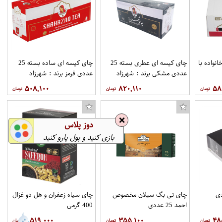
 خانواده با
چای کیسه ای عطری بسته 25
چای کیسه ای ساده بسته 25
استیکر طرح گربه کد STP564
عددی مشکی برند : شهرزاد
عددی قرمز برند : شهرزاد
۵۰۸,۱۰۰
۸۲۰,۱۱۰
۵۸
❌
دوز پلاس
بازی کنید و پول پارو کنید
1 عددی
چای تی بگ سیلان مخصوص
چای سیاه زعفران و هل دو غزال
احمد 25 عددی
400 گرمی
۱,۵۱۹,۰۰۰
۳۵۵,۱۰۰
۴۸
2