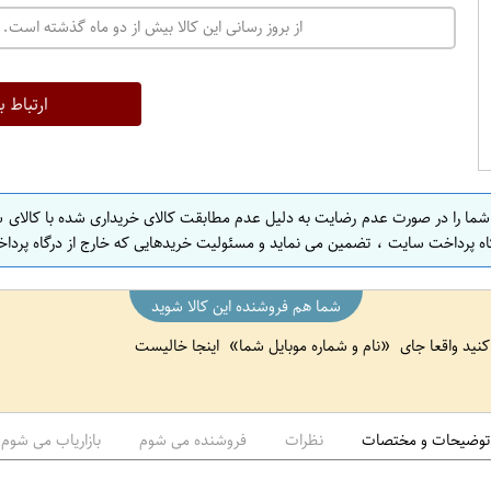
ت
از بروز رسانی این کالا بیش از دو ماه گذشته است. 
ه
ر
ا
ارتباط ب
ن
ا
ص
 شما را در صورت عدم رضایت به دلیل عدم مطابقت کالای خریداری شده با کالای 
ف
اه پرداخت سایت ، تضمین می نماید و مسئولیت خریدهایی که خارج از درگاه پرداخ
ه
ا
شما هم فروشنده این کالا شوید
ن
 کنید واقعا جای
نام و شماره موبایل شما
اینجا خالیست
ا
ص
ف
ه
توضیحات و مختصات
نظرات
فروشنده می شوم
بازاریاب می شوم
ا