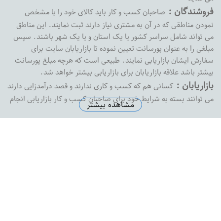
فروشندگان :
صاحبان کسب و کار باید کالای خود را با مشخص
نمودن مناطقی که در آن به مشتری نیاز دارند ثبت نمایند. این مناطق
می تواند شامل سراسر کشور یا یک استان و یا یک شهر باشند. سپس
مبلغی را به عنوان پورسانت تعیین نموده تا بازاریابان سایت برای
سفارش ایشان بازاریابی نمایند. طبیعی است که هرچه مبلغ پورسانت
بیشتر باشد علاقه بازاریابان برای بازاریابی بیشتر خواهد شد.
بازاریابان :
کسانی هم که کسب و کاری ندارند و قصد درآمدزایی دارند
می توانند بسته به شرایط خود برای صاحبان کسب و کار بازاریابی انجام
مشاهده بیشتر
داده و پورسانت خود را دریافت نمایند. بازارفوری هیچ محدودیتی در
پرداخت پورسانت به بازاریابان نداشته و به محض درخواست ،
پورسانت بازاریابان را با هر مبلغی که باشد پرداخت خواهد کرد
آدرس دفتر مرکزی :
اصفهان خیابان پروین خیابان شهید رضاییان
نبش کوچه شماره 1 ساختمان ثامن واحد 8
تلفن دفتر مرکزی :
5574145-0313
ایمیل سازمانی :
support@bazarefori.ir
ساعات کاری :
همه روزه بجز روزهای تعطیل 8 صبح تا 2 بعدازظهر