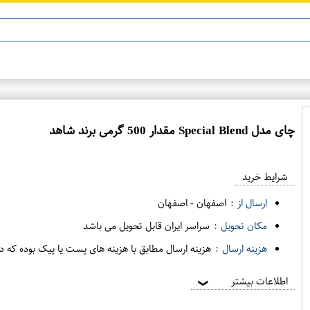
چای مدل Special Blend مقدار 500 گرمی برند شاهد
ع
م
شرایط خرید
د
ه
ارسال از :
اصفهان
-
اصفهان
ف
مکان تحویل :
سراسر ایران قابل تحویل می باشد
ر
هزینه ارسال :
هزینه ارسال مطابق با هزینه های پست یا پیک بوده که د
و
ش
اطلاعات بیشتر
❯
ی