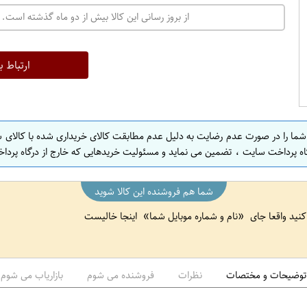
ت
از بروز رسانی این کالا بیش از دو ماه گذشته است. 
ه
ر
ا
ارتباط ب
ن
ا
ص
 شما را در صورت عدم رضایت به دلیل عدم مطابقت کالای خریداری شده با کالای 
ف
اه پرداخت سایت ، تضمین می نماید و مسئولیت خریدهایی که خارج از درگاه پرداخ
ه
ا
شما هم فروشنده این کالا شوید
ن
 کنید واقعا جای
نام و شماره موبایل شما
اینجا خالیست
ا
ص
ف
ه
توضیحات و مختصات
نظرات
فروشنده می شوم
بازاریاب می شوم
ا