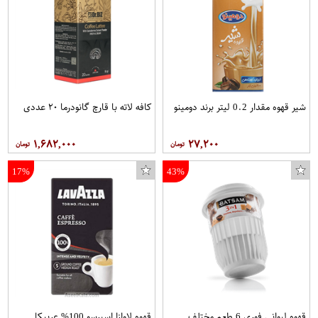
شیر قهوه مقدار 0.2 لیتر برند دومینو
کافه لاته با قارچ گانودرما ۲۰ عددی
۱,۶۸۲,۰۰۰
۲۷,۲۰۰
17%
43%
قهوه لیوانی فوری 6 طعم مختلف
قهوه لاوازا اسپرسو 100% عربیکا