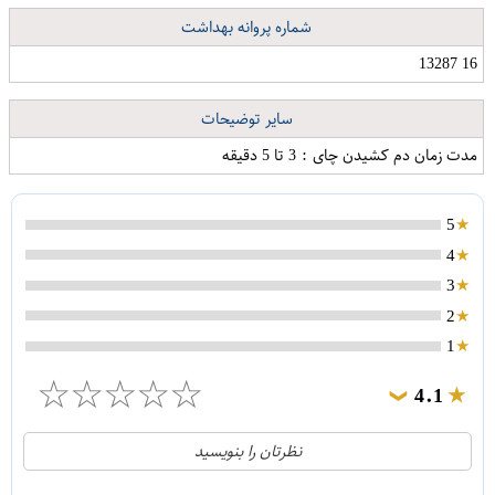
شماره پروانه بهداشت
16 13287
سایر توضیحات
مدت زمان دم کشیدن چای : 3 تا 5 دقیقه
5
4
3
2
1
ماکت دکوری دارکویز طرح اسب مدل H100
☆
☆
☆
☆
☆
4.1
❯
21
5
نظرتان را بنویسید
2
4