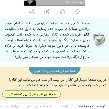
ف
فروشگاه اتحاد
ه
ا
ن
خریدار گرامی مدیریت سایت بازارفوری بازگشت تمام هزینه
ا
پرداختی شما را در صورت عدم رضایت به دلیل عدم مطابقت
ص
کالای خریداری شده با کالای سفارش داده شده مانند (معیوب
بودن ، تفاوت رنگ یا سایز یا درخواست هزینه اضافه توسط
ف
فروشنده و یا هر دلیل موجه دیگر) به شرط خرید از درگاه
ه
پرداخت سایت ، تضمین می نماید و مسئولیت خریدهایی که
ا
خارج از درگاه پرداخت سایت انجام می شوند را نمی پذیرد.
ن
شما هم فروشنده این کالا شوید
هر روزه صدها خریدار این کالا را می بینند اگر شما هم می توانید این کالا را
تامین کنید واقعا جای
نام و شماره موبایل شما
اینجا خالیست
هم اکنون نام و موبایلتان را اضافه کنید
توضیحات و مختصات
نظرات
فروشنده می شوم
بازاریاب می ش