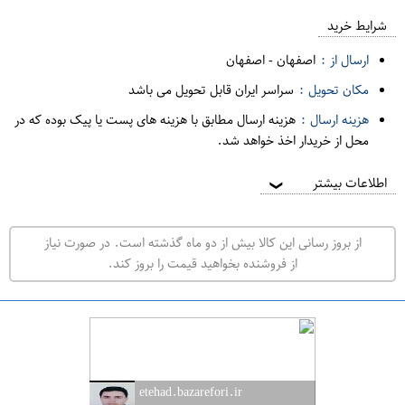
ع
م
شرایط خرید
د
ارسال از :
اصفهان
-
اصفهان
ه
مکان تحویل :
سراسر ایران قابل تحویل می باشد
ف
هزینه ارسال :
هزینه ارسال مطابق با هزینه های پست یا پیک بوده که در
ر
محل از خریدار اخذ خواهد شد.
و
ش
اطلاعات بیشتر
❯
ی
ت
از بروز رسانی این کالا بیش از دو ماه گذشته است. در صورت نیاز
ه
از فروشنده بخواهید قیمت را بروز کند.
ر
ا
ن
ا
ص
etehad.bazarefori.ir