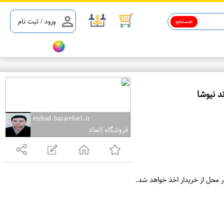
جستجو
ورود / ثبت نام
ع
م
etehad.bazarefori.ir
فروشگاه اتحاد
د
ه
ف
ر
ر محل از خریدار اخذ خواهد شد.
و
ش
ی