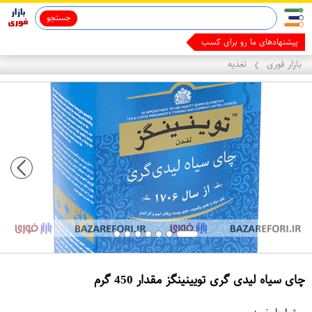
جستجو
قاب آیفون 13
ماینوکسیدیل 5%
پیشنهادهای ما رو برای کسب درآمد بب
بازار فوری
تغذیه
❯
چای سیاه لیدی گری تویینینگز مقدار 450 گرم
ع