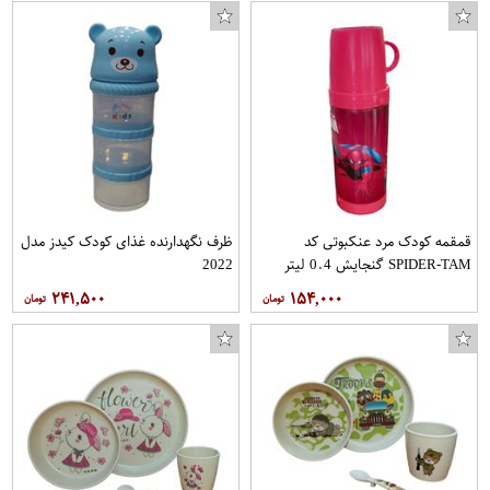
قمقمه کودک مرد عنکبوتی کد
ظرف نگهدارنده غذای کودک کیدز مدل
SPIDER-TAM گنجایش 0.4 لیتر
2022
۲۴۱,۵۰۰
۱۵۴,۰۰۰
محافظ صفحه نمایش اسپایدر مدل S-TMP002 مناسب برای گوشی موبایل شیائومی Mi A2 Lite
بازی TRACK MANIA TM TURBO مخصوص PC