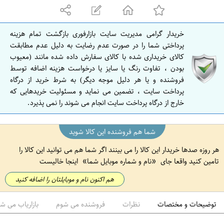
ه
ا
ن
خریدار گرامی مدیریت سایت بازارفوری بازگشت تمام هزینه
ا
پرداختی شما را در صورت عدم رضایت به دلیل عدم مطابقت
ص
کالای خریداری شده با کالای سفارش داده شده مانند (معیوب
بودن ، تفاوت رنگ یا سایز یا درخواست هزینه اضافه توسط
ف
فروشنده و یا هر دلیل موجه دیگر) به شرط خرید از درگاه
ه
پرداخت سایت ، تضمین می نماید و مسئولیت خریدهایی که
ا
خارج از درگاه پرداخت سایت انجام می شوند را نمی پذیرد.
ن
شما هم فروشنده این کالا شوید
هر روزه صدها خریدار این کالا را می بینند اگر شما هم می توانید این کالا را
تامین کنید واقعا جای
نام و شماره موبایل شما
اینجا خالیست
هم اکنون نام و موبایلتان را اضافه کنید
توضیحات و مختصات
نظرات
فروشنده می شوم
بازاریاب می ش