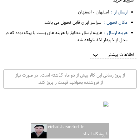
م
شرایط خرید
د
ارسال از :
اصفهان
-
اصفهان
ه
مکان تحویل :
سراسر ایران قابل تحویل می باشد
ف
هزینه ارسال :
هزینه ارسال مطابق با هزینه های پست یا پیک بوده که در
ر
محل از خریدار اخذ خواهد شد.
و
ش
اطلاعات بیشتر
❯
ی
ت
از بروز رسانی این کالا بیش از دو ماه گذشته است. در صورت نیاز
ه
از فروشنده بخواهید قیمت را بروز کند.
ر
ا
ن
ا
ص
etehad.bazarefori.ir
ف
فروشگاه اتحاد