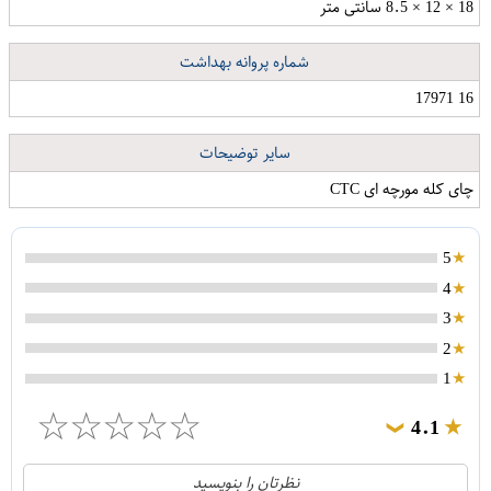
18 × 12 × 8.5 سانتی متر
شماره پروانه بهداشت
16 17971
سایر توضیحات
چای کله مورچه ای CTC
5
4
3
2
1
☆
☆
☆
☆
☆
4.1
❯
21
5
نظرتان را بنویسید