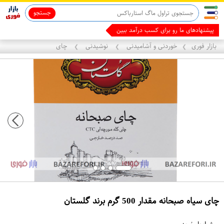
جستجو
ماینوکسیدیل 5%
پیشنهادهای ما رو برای کسب درآمد ببین
بازار فوری
خوردنی و آشامیدنی
نوشیدنی
چای
❯
❯
❯
چای سیاه صبحانه مقدار 500 گرم برند گلستان
ع