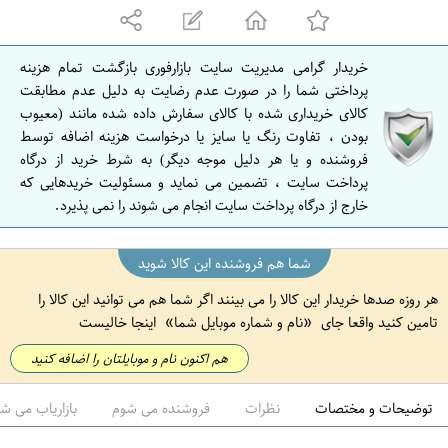
ه
ا
ن
خریدار گرامی مدیریت سایت بازارفوری بازگشت تمام هزینه
ا
پرداختی شما را در صورت عدم رضایت به دلیل عدم مطابقت
ص
کالای خریداری شده با کالای سفارش داده شده مانند (معیوب
بودن ، تفاوت رنگ یا سایز یا درخواست هزینه اضافه توسط
ف
فروشنده و یا هر دلیل موجه دیگر) به شرط خرید از درگاه
ه
پرداخت سایت ، تضمین می نماید و مسئولیت خریدهایی که
ا
خارج از درگاه پرداخت سایت انجام می شوند را نمی پذیرد.
ن
شما هم فروشنده این کالا شوید
هر روزه صدها خریدار این کالا را می بینند اگر شما هم می توانید این کالا را
تامین کنید واقعا جای
نام و شماره موبایل شما
اینجا خالیست
هم اکنون نام و موبایلتان را اضافه کنید
توضیحات و مختصات
نظرات
فروشنده می شوم
بازاریاب می ش