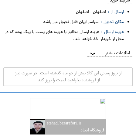
م
شرایط خرید
د
ارسال از :
اصفهان
-
اصفهان
ه
مکان تحویل :
سراسر ایران قابل تحویل می باشد
ف
هزینه ارسال :
هزینه ارسال مطابق با هزینه های پست یا پیک بوده که در
ر
محل از خریدار اخذ خواهد شد.
و
ش
اطلاعات بیشتر
❯
ی
ت
از بروز رسانی این کالا بیش از دو ماه گذشته است. در صورت نیاز
ه
از فروشنده بخواهید قیمت را بروز کند.
ر
ا
ن
ا
ص
etehad.bazarefori.ir
ف
فروشگاه اتحاد