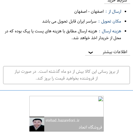
م
شرایط خرید
د
ارسال از :
اصفهان
-
اصفهان
ه
مکان تحویل :
سراسر ایران قابل تحویل می باشد
ف
هزینه ارسال :
هزینه ارسال مطابق با هزینه های پست یا پیک بوده که در
ر
محل از خریدار اخذ خواهد شد.
و
ش
اطلاعات بیشتر
❯
ی
ت
از بروز رسانی این کالا بیش از دو ماه گذشته است. در صورت نیاز
ه
از فروشنده بخواهید قیمت را بروز کند.
ر
ا
ن
ا
ص
etehad.bazarefori.ir
ف
فروشگاه اتحاد