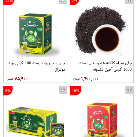
12%
7%
بادی نوزادی لوپیلو کد 1431-2
چای سیاه کلکته هندوستان بسته
چای سبز روزانه بسته 100 گرمی برند
1000 گرمی آجیل تکدونه
دوغزال
۷۵,۹۰۰
۱,۴۰۰,۰۰۰
8%
10%