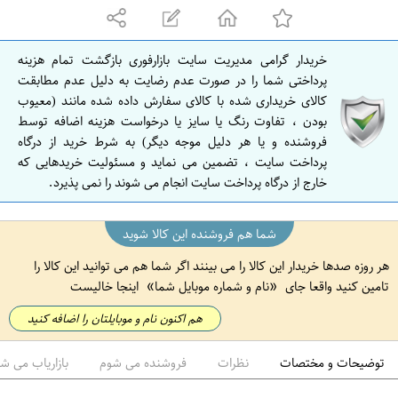
ه
ا
ن
خریدار گرامی مدیریت سایت بازارفوری بازگشت تمام هزینه
ا
پرداختی شما را در صورت عدم رضایت به دلیل عدم مطابقت
ص
کالای خریداری شده با کالای سفارش داده شده مانند (معیوب
بودن ، تفاوت رنگ یا سایز یا درخواست هزینه اضافه توسط
ف
فروشنده و یا هر دلیل موجه دیگر) به شرط خرید از درگاه
ه
پرداخت سایت ، تضمین می نماید و مسئولیت خریدهایی که
ا
خارج از درگاه پرداخت سایت انجام می شوند را نمی پذیرد.
ن
شما هم فروشنده این کالا شوید
هر روزه صدها خریدار این کالا را می بینند اگر شما هم می توانید این کالا را
تامین کنید واقعا جای
نام و شماره موبایل شما
اینجا خالیست
هم اکنون نام و موبایلتان را اضافه کنید
توضیحات و مختصات
نظرات
فروشنده می شوم
بازاریاب می ش