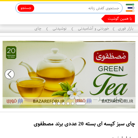
جستجو
با همین گوشیت پول در
بازار فوری
خوردنی و آشامیدنی
نوشیدنی
چای
❯
❯
❯
چای سبز کیسه ای بسته 20 عددی برند مصطفوی
ع