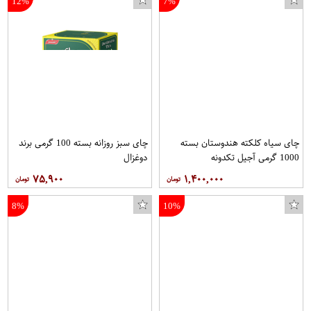
12%
7%
کاور صندلی نیچرهایک مدل Moon
ست سطل و جعبه دستمال کاغذی گالیکو مدل flower
چای سیاه کلکته هندوستان بسته
چای سبز روزانه بسته 100 گرمی برند
1000 گرمی آجیل تکدونه
دوغزال
۷۵,۹۰۰
۱,۴۰۰,۰۰۰
8%
10%