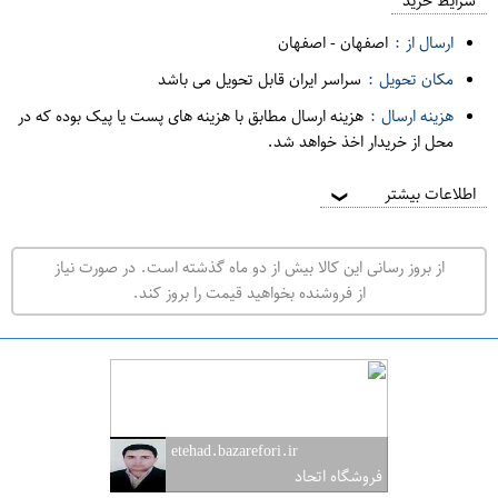
م
شرایط خرید
د
ارسال از :
اصفهان
-
اصفهان
ه
مکان تحویل :
سراسر ایران قابل تحویل می باشد
ف
هزینه ارسال :
هزینه ارسال مطابق با هزینه های پست یا پیک بوده که در
ر
محل از خریدار اخذ خواهد شد.
و
ش
اطلاعات بیشتر
❯
ی
ت
از بروز رسانی این کالا بیش از دو ماه گذشته است. در صورت نیاز
ه
از فروشنده بخواهید قیمت را بروز کند.
ر
ا
ن
ا
ص
etehad.bazarefori.ir
ف
فروشگاه اتحاد