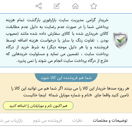
ه
ا
ن
خریدار گرامی مدیریت سایت بازارفوری بازگشت تمام هزینه
ا
پرداختی شما را در صورت عدم رضایت به دلیل عدم مطابقت
ص
کالای خریداری شده با کالای سفارش داده شده مانند (معیوب
بودن ، تفاوت رنگ یا سایز یا درخواست هزینه اضافه توسط
ف
فروشنده و یا هر دلیل موجه دیگر) به شرط خرید از درگاه
ه
پرداخت سایت ، تضمین می نماید و مسئولیت خریدهایی که
ا
خارج از درگاه پرداخت سایت انجام می شوند را نمی پذیرد.
ن
شما هم فروشنده این کالا شوید
هر روزه صدها خریدار این کالا را می بینند اگر شما هم می توانید این کالا را
تامین کنید واقعا جای
نام و شماره موبایل شما
اینجا خالیست
هم اکنون نام و موبایلتان را اضافه کنید
توضیحات و مختصات
نظرات
فروشنده می شوم
بازاریاب می ش