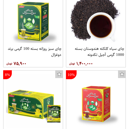
کلاه کپ مردانه مدل SJA کد 168 رنگ طوسی
چای سیاه کلکته هندوستان بسته
چای سبز روزانه بسته 100 گرمی برند
1000 گرمی آجیل تکدونه
دوغزال
۷۵,۹۰۰
۱,۴۰۰,۰۰۰
8%
10%