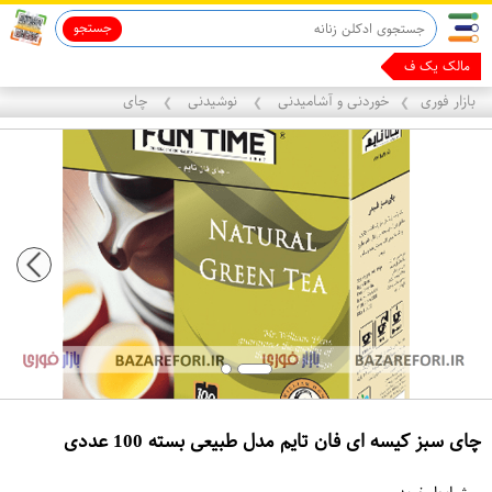
جستجو
ماینوکسیدیل 5%
مالک یک فروشگاه ب
بازار فوری
خوردنی و آشامیدنی
نوشیدنی
چای
❯
❯
❯
چای سبز کیسه ای فان تایم مدل طبیعی بسته 100 عددی
ع