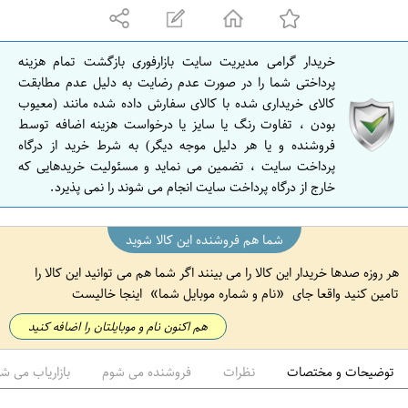
ه
ا
ن
خریدار گرامی مدیریت سایت بازارفوری بازگشت تمام هزینه
ا
پرداختی شما را در صورت عدم رضایت به دلیل عدم مطابقت
ص
کالای خریداری شده با کالای سفارش داده شده مانند (معیوب
بودن ، تفاوت رنگ یا سایز یا درخواست هزینه اضافه توسط
ف
فروشنده و یا هر دلیل موجه دیگر) به شرط خرید از درگاه
ه
پرداخت سایت ، تضمین می نماید و مسئولیت خریدهایی که
ا
خارج از درگاه پرداخت سایت انجام می شوند را نمی پذیرد.
ن
شما هم فروشنده این کالا شوید
هر روزه صدها خریدار این کالا را می بینند اگر شما هم می توانید این کالا را
تامین کنید واقعا جای
نام و شماره موبایل شما
اینجا خالیست
هم اکنون نام و موبایلتان را اضافه کنید
توضیحات و مختصات
نظرات
فروشنده می شوم
بازاریاب می ش