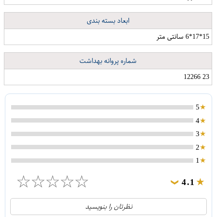
ابعاد بسته بندی
15*17*6 سانتی متر
شماره پروانه بهداشت
23 12266
5
4
3
2
1
☆
☆
☆
☆
☆
4.1
❯
21
5
نظرتان را بنویسید