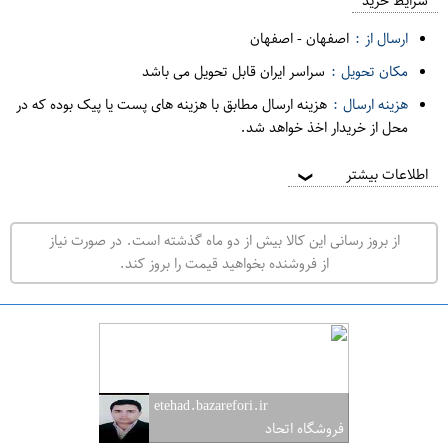
م
شرایط خرید
د
ارسال از :
اصفهان
-
اصفهان
ه
مکان تحویل :
سراسر ایران قابل تحویل می باشد
ف
هزینه ارسال :
هزینه ارسال مطابق با هزینه های پست یا پیک بوده که در
ر
محل از خریدار اخذ خواهد شد.
و
ش
اطلاعات بیشتر
❯
ی
ت
از بروز رسانی این کالا بیش از دو ماه گذشته است. در صورت نیاز
ه
از فروشنده بخواهید قیمت را بروز کند.
ر
ا
ن
ا
ص
etehad.bazarefori.ir
ف
فروشگاه اتحاد