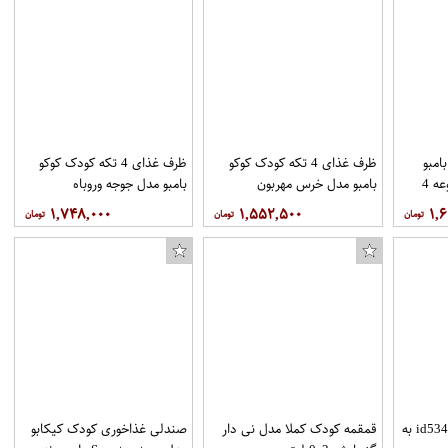
امبو
ظرف غذای 4 تکه کودک کوکو
ظرف غذای 4 تکه کودک کوکو
مدل ملوان کوچک مجموعه 4
بامبو مدل خرس مهربون
بامبو مدل جوجه وروباه
۱,۷۴۸,۰۰۰
۱,۵۵۲,۵۰۰
۱,
ظرف غذا نوبی مدلid5342.1 به
قمقمه کودک کملا مدل نی دار
صندلی غذاخوری کودک کیکابو