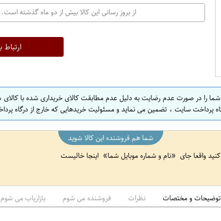
ت
از بروز رسانی این کالا بیش از دو ماه گذشته است. 
ه
ر
ا
ارتباط ب
ن
ا
ص
 شما را در صورت عدم رضایت به دلیل عدم مطابقت کالای خریداری شده با کالای 
ف
اه پرداخت سایت ، تضمین می نماید و مسئولیت خریدهایی که خارج از درگاه پرداخ
ه
ا
شما هم فروشنده این کالا شوید
ن
 کنید واقعا جای
نام و شماره موبایل شما
اینجا خالیست
ا
ص
ف
ه
توضیحات و مختصات
نظرات
فروشنده می شوم
بازاریاب می شوم
ا