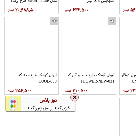
گنجایش 0.3 لیتر
مدل Sweet nature طرح پرنده
۲۰,۶۸۸,۵۰۰
۶۳۲,۵۰۰
۵۶
سرهمی نوزادی پسرانه طرح رِئال مادرید کد BP01
رن دوقلو
لیوان کودک طرح جغد و گل کد
لیوان کودک طرح جغد کد
COOL-033
FLOWER-NEW-031
۳۵۶,۵۰۰
۳۱۰,۵۰۰
۲۳
❌
دوز پلاس
بازی کنید و پول پارو کنید