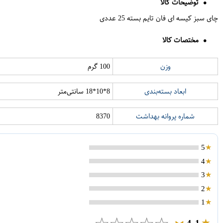
توضیحات کالا
چای سبز کیسه ای فان تایم بسته 25 عددی
مختصات کالا
وزن
100 گرم
ابعاد بسته‌بندی
8*10*18 سانتی‌متر
شماره پروانه بهداشت
8370
5
4
3
2
1