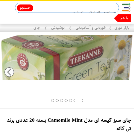
جستجو
قاب آیفون 13
ماینوکسیدیل 5%
با همین گوش
بازار فوری
خوردنی و آشامیدنی
نوشیدنی
چای
❯
❯
❯
چای سبز کیسه‌ ای مدل Camomile Mint بسته 20 عددی برند
تی کانه