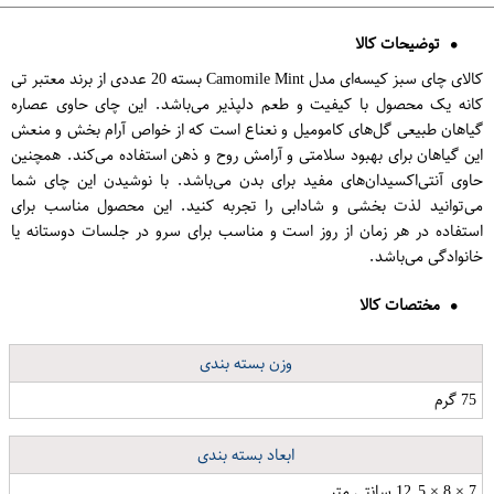
توضیحات کالا
کالای چای سبز کیسه‌ای مدل Camomile Mint بسته 20 عددی از برند معتبر تی
کانه یک محصول با کیفیت و طعم دلپذیر می‌باشد. این چای حاوی عصاره
گیاهان طبیعی گل‌های کامومیل و نعناع است که از خواص آرام بخش و منعش
این گیاهان برای بهبود سلامتی و آرامش روح و ذهن استفاده می‌کند. همچنین
حاوی آنتی‌اکسیدان‌های مفید برای بدن می‌باشد. با نوشیدن این چای شما
می‌توانید لذت بخشی و شادابی را تجربه کنید. این محصول مناسب برای
استفاده در هر زمان از روز است و مناسب برای سرو در جلسات دوستانه یا
خانوادگی می‌باشد.
مختصات کالا
وزن بسته بندی
75 گرم
ابعاد بسته بندی
7 × 8 × 12.5 سانتی متر
کتاب بفرمایید فلسفه! 2 اثر دیوید ادموندز و نایجل واربرتن نشر کرگدن