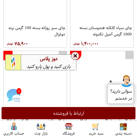
چای سیاه کلکته هندوستان بسته
چای سبز روزانه بسته 100 گرمی برند
1000 گرمی آجیل تکدونه
دوغزال
۷۵,۹۰۰
۱,۴۰۰,۰۰۰
❌
8%
10%
دوز پلاس
بازی کنید و پول پارو کنید
❌
سوالی دارید؟
1
در خدمتم
ارتباط با فروشنده
چای سیاه سیلان شکسته خارجی
چای سبز بسته 25 عددی برند دوغزال
روزانه بسته 100 گرمی برند دوغزال
۷۸,۰۰۰
۱۳۰,۰۰۰
دسته بندی
سبد خرید
فروشگاه
بازار چت
حساب کاربری