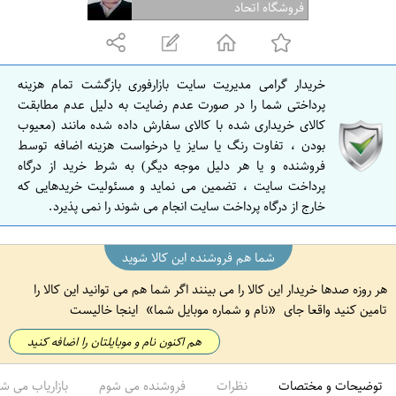
ف
فروشگاه اتحاد
ه
ا
ن
خریدار گرامی مدیریت سایت بازارفوری بازگشت تمام هزینه
ا
پرداختی شما را در صورت عدم رضایت به دلیل عدم مطابقت
ص
کالای خریداری شده با کالای سفارش داده شده مانند (معیوب
بودن ، تفاوت رنگ یا سایز یا درخواست هزینه اضافه توسط
ف
فروشنده و یا هر دلیل موجه دیگر) به شرط خرید از درگاه
ه
پرداخت سایت ، تضمین می نماید و مسئولیت خریدهایی که
ا
خارج از درگاه پرداخت سایت انجام می شوند را نمی پذیرد.
ن
شما هم فروشنده این کالا شوید
هر روزه صدها خریدار این کالا را می بینند اگر شما هم می توانید این کالا را
تامین کنید واقعا جای
نام و شماره موبایل شما
اینجا خالیست
هم اکنون نام و موبایلتان را اضافه کنید
توضیحات و مختصات
نظرات
فروشنده می شوم
بازاریاب می ش