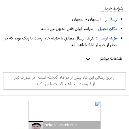
ع
م
شرایط خرید
د
ارسال از :
اصفهان
-
اصفهان
ه
مکان تحویل :
سراسر ایران قابل تحویل می باشد
ف
هزینه ارسال :
هزینه ارسال مطابق با هزینه های پست یا پیک بوده که در
ر
محل از خریدار اخذ خواهد شد.
و
ش
اطلاعات بیشتر
❯
ی
ت
از بروز رسانی این کالا بیش از دو ماه گذشته است. در صورت نیاز
ه
از فروشنده بخواهید قیمت را بروز کند.
ر
ا
ن
ا
ص
etehad.bazarefori.ir