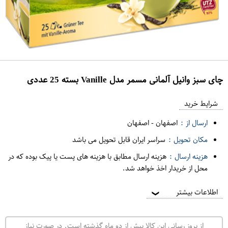
چای سبز وانیل آلمانی مسمر مدل Vanille بسته 25 عددی
ع
م
شرایط خرید
د
ارسال از :
اصفهان
-
اصفهان
ه
مکان تحویل :
سراسر ایران قابل تحویل می باشد
ف
هزینه ارسال :
هزینه ارسال مطابق با هزینه های پست یا پیک بوده که در
ر
محل از خریدار اخذ خواهد شد.
و
ش
اطلاعات بیشتر
❯
ی
ت
از بروز رسانی این کالا بیش از دو ماه گذشته است. در صورت نیاز