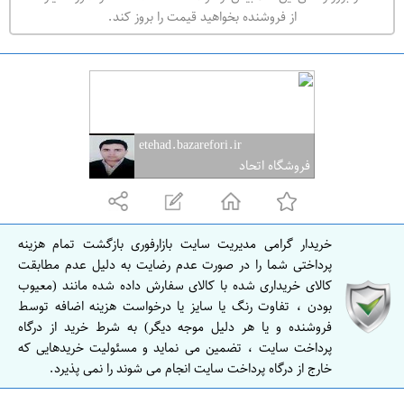
ه
از فروشنده بخواهید قیمت را بروز کند.
ر
ا
ن
ا
ص
etehad.bazarefori.ir
ف
فروشگاه اتحاد
ه
ا
ن
خریدار گرامی مدیریت سایت بازارفوری بازگشت تمام هزینه
ا
پرداختی شما را در صورت عدم رضایت به دلیل عدم مطابقت
ص
کالای خریداری شده با کالای سفارش داده شده مانند (معیوب
بودن ، تفاوت رنگ یا سایز یا درخواست هزینه اضافه توسط
ف
فروشنده و یا هر دلیل موجه دیگر) به شرط خرید از درگاه
ه
پرداخت سایت ، تضمین می نماید و مسئولیت خریدهایی که
ا
خارج از درگاه پرداخت سایت انجام می شوند را نمی پذیرد.
ن