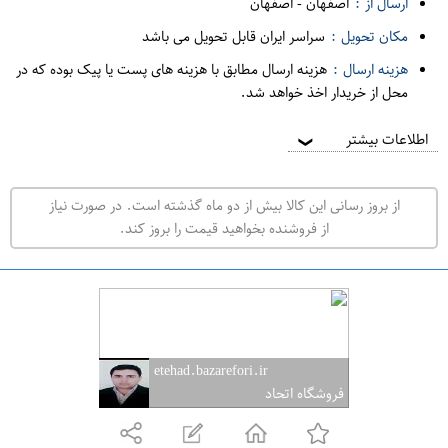
ارسال از :
اصفهان
-
اصفهان
ه
مکان تحویل :
سراسر ایران قابل تحویل می باشد
ف
هزینه ارسال :
هزینه ارسال مطابق با هزینه های پست یا پیک بوده که در
ر
محل از خریدار اخذ خواهد شد.
و
ش
اطلاعات بیشتر
❯
ی
ت
از بروز رسانی این کالا بیش از دو ماه گذشته است. در صورت نیاز
ه
از فروشنده بخواهید قیمت را بروز کند.
ر
ا
ن
ا
ص
etehad.bazarefori.ir
ف
فروشگاه اتحاد
ه
ا