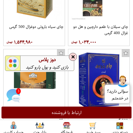
چای سیلان با طعم دارچین و هل دو
چای سیاه باروتی دوغزال 500 گرمی
غزال 400 گرمی
۱,۵۴۴,۹۸۰
۱,۰۳۴,۰۰۰
❌
دوز پلاس
بازی کنید و پول پارو کنید
❌
سوالی دارید؟
4
در خدمتم
ارتباط با فروشنده
چای هندی شکسته سرمه ای زرین
چای تی بگ سیلان مخصوص احمد
500 گرمی
25 عددی
۳۵۵,۱۰۰
۱,۲۵۷,۵۰۰
دسته بندی
سبد خرید
فروشگاه
بازار چت
حساب کاربری