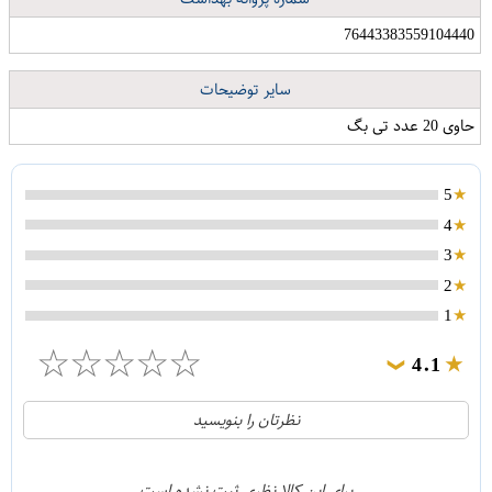
76443383559104440
سایر توضیحات
حاوی 20 عدد تی بگ
5
4
3
2
1
☆
☆
☆
☆
☆
4.1
❯
21
5
نظرتان را بنویسید
2
4
1
3
برای این کالا نظری ثبت نشده است