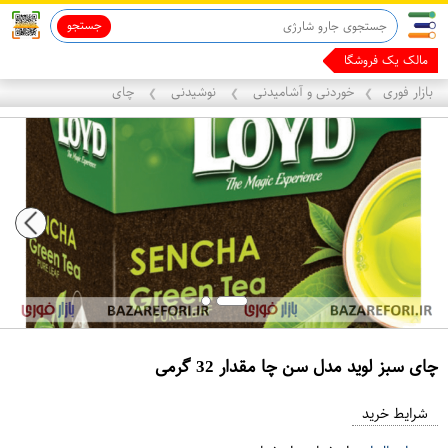
جستجو
قاب آیفون 13
ماینوکسیدیل 5%
مالک یک فروشگاه با هوش
بازار فوری
خوردنی و آشامیدنی
نوشیدنی
چای
❯
❯
❯
چای سبز لوید مدل سن چا مقدار 32 گرمی
ع
م
شرایط خرید
د