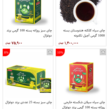
رنگ مو نیو پرستیژ کالر شماره PO.9 حجم 120میلی لیتر رنگ زیتونی قطبی
واشر گلویی اگزوز مدل U4-2 مناسب برای پژو 405
غذای خشک طوطی سانان هاگن مدل پلت 80521 وزن 1.8 کیلوگرم
کفش مخصوص دویدن زنانه اسیکس T7B8N-9093
چای سیاه کلکته هندوستان بسته
چای سبز روزانه بسته 100 گرمی برند
1000 گرمی آجیل تکدونه
دوغزال
۷۵,۹۰۰
۱,۴۰۰,۰۰۰
8%
10%
چای سیاه سیلان شکسته خارجی
چای سبز بسته 25 عددی برند دوغزال
روزانه بسته 100 گرمی برند دوغزال