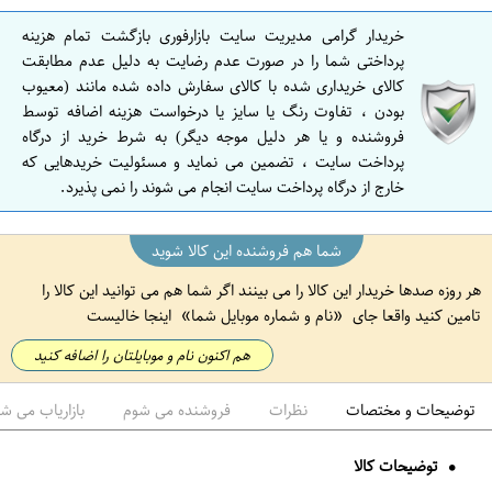
ن
خریدار گرامی مدیریت سایت بازارفوری بازگشت تمام هزینه
ا
پرداختی شما را در صورت عدم رضایت به دلیل عدم مطابقت
ص
کالای خریداری شده با کالای سفارش داده شده مانند (معیوب
بودن ، تفاوت رنگ یا سایز یا درخواست هزینه اضافه توسط
ف
فروشنده و یا هر دلیل موجه دیگر) به شرط خرید از درگاه
ه
پرداخت سایت ، تضمین می نماید و مسئولیت خریدهایی که
ا
خارج از درگاه پرداخت سایت انجام می شوند را نمی پذیرد.
ن
شما هم فروشنده این کالا شوید
هر روزه صدها خریدار این کالا را می بینند اگر شما هم می توانید این کالا را
تامین کنید واقعا جای
نام و شماره موبایل شما
اینجا خالیست
هم اکنون نام و موبایلتان را اضافه کنید
توضیحات و مختصات
نظرات
فروشنده می شوم
بازاریاب می ش
توضیحات کالا