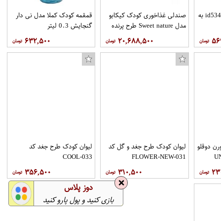
ظرف غذا نوبی مدلid5342.1 به
صندلی غذاخوری کودک کیکابو
قمقمه کودک کملا مدل نی دار
مدل Sweet nature طرح پرنده
گنجایش 0.3 لیتر
۶۳۲,۵۰۰
۲۰,۶۸۸,۵۰۰
۵۶
رویه بافت زنانه کد 10010130a
رن دوقلو
لیوان کودک طرح جغد و گل کد
لیوان کودک طرح جغد کد
COOL-033
FLOWER-NEW-031
۳۵۶,۵۰۰
۳۱۰,۵۰۰
۲۳
❌
دوز پلاس
بازی کنید و پول پارو کنید