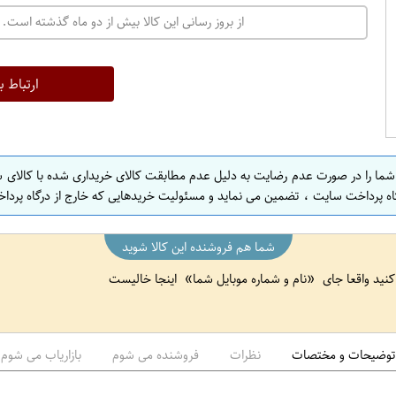
ت
از بروز رسانی این کالا بیش از دو ماه گذشته است. 
ه
ر
ا
ارتباط ب
ن
ا
ص
 شما را در صورت عدم رضایت به دلیل عدم مطابقت کالای خریداری شده با کالای 
ف
اه پرداخت سایت ، تضمین می نماید و مسئولیت خریدهایی که خارج از درگاه پرداخ
ه
ا
شما هم فروشنده این کالا شوید
ن
 کنید واقعا جای
نام و شماره موبایل شما
اینجا خالیست
ا
ص
ف
ه
توضیحات و مختصات
نظرات
فروشنده می شوم
بازاریاب می شوم
ا