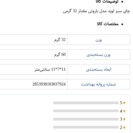
توضیحات کالا
چای سبز لوید مدل باروتی مقدار 32 گرمی‌
مختصات کالا
وزن
32 گرم
وزن بسته‌بندی
60 گرم
ابعاد بسته‌بندی
11*7*11 سانتی‌متر
شماره پروانه بهداشت
2853938183837924
5
4
3
2